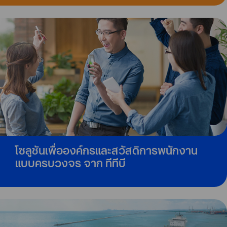
โซลูชันเพื่อองค์กรและสวัสดิการพนักงาน
แบบครบวงจร จาก ทีทีบี