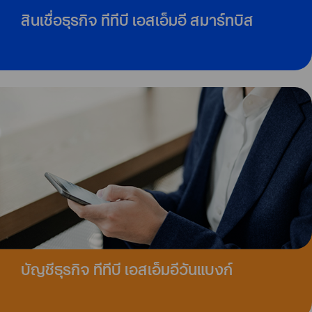
สินเชื่อธุรกิจ ทีทีบี เอสเอ็มอี สมาร์ทบิส
บัญชีธุรกิจ ทีทีบี เอสเอ็มอีวันแบงก์