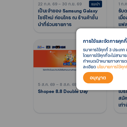
22 ก.ค. 69 – 30 ก.ย. 69
1 ก.
แนะนำ
เป็นเจ้าของ Samsung Galaxy
รับ
ไซซ์ใหม่ ก่อนใคร ณ ร้านค้าชั้น
เมื่
นำที่ร่วมรายการ
แฟล
(Ba
การใช้และจัดการคุกกี้
ธนาคารใช้คุกกี้ 3 ประเภท 
โดยการใช้คุกกี้จะไม่สามา
กำหนดเป้าหมายทางการตลาด
ละเอียด
นโยบายการใช้คุกกี
อนุญาต
5 ส.ค. 69 – 8 ส.ค. 69
4 ส.
Shopee 8.8 Double Day
โปรโ
สมัค
เท่า
tou