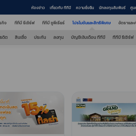
ห้องข่าว
เกี่ยวกับ ทีทีบี
ความยั่งยืน
นักลงทุนสัมพันธ์
ศูน
ุรกิจ
ทีทีบี รีเซิร์ฟ
ทีทีบี ซูพีเรียร์
โปรโมชันและสิทธิพิเศษ
อัตราและค
รดิต
สินเชื่อ
ประกัน
ลงทุน
บัญชีเงินเดือน ทีทีบี
ทีทีบี รีเซิร์ฟ