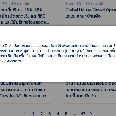
ค. 69 – 30 ก.ย. 69
8 ส.ค. 69 – 30 ก.ย. 69
ดอกเบี้ยพิเศษ 15%-25%
Global House Grand Open
อสมัครบัตรกดเงินสด ทีทีบี
2026 สาขาบ้านผือ
ช และใช้บริการโอนยอดหนี้
lance Transfer)
คือ 1) จำเป็นต่อการใช้งานของเว็บไซต์ 2) เพื่อประสบการณ์ที่ดีของท่าน และ 3) 
รถระบุตัวตนของผู้ใช้งานได้ ท่านสามารถกดปุ่ม “อนุญาต” ให้ธนาคารเก็บคุกก
เพิ่มเติม เพื่อนำเสนอสิทธิประโยชน์ที่ตรงความต้องการของท่านมากที่สุด
้
ของธนาคาร
ค. 69 – 31 ต.ค. 69
3 ส.ค. 69 - 31 ม.ค. 70
มชันสำหรับลูกค้าใหม่ที่
จำนำทะเบียนรถ ผ่อนดี ต้อง
รบัตรเครดิต ทีทีบี ใบแรก
เรตดีกว่าเดิม จะรถปีเก่าหรื
นั้น พร้อมใช้บริการแอป ttb
ใหม่ก็ดอกเบี้ยต่ำ​
ch และบริการ e-Statement
1
2
3
4
5
...
47