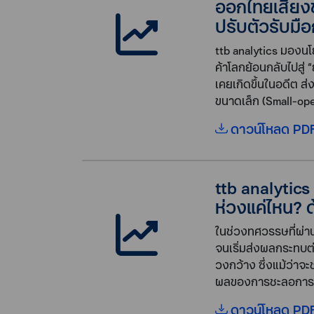
ออกไทยเสี่ยง
ปรับตัวรับมื
ttb analytics มองนโ
ค้าโลกย้อนกลับไปสู่
เคยเกิดขึ้นในอดีต 
ขนาดเล็ก (Small-op
ดาวน์โหลด PDF
ttb analytic
ห่วงแค่ไหน? 
ในช่วงทศวรรษที่ผ่าน
จนเริ่มส่งผลกระทบ
วงกว้าง ซึ่งแม้ว่า
ผลของการชะลอการปล่
ดาวน์โหลด PDF