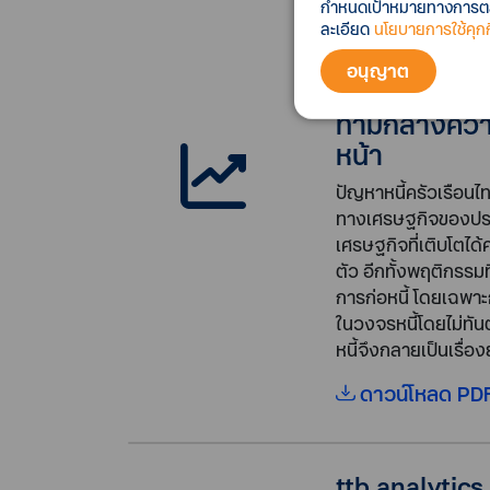
ttb analyti
กำหนดเป้าหมายทางการตลาด
ข้อมูลเครดิตบ
ละเอียด
นโยบายการใช้คุกกี
สัญญาณเตือนค
อนุญาต
แนะลูกหนี้ใช้
ท่ามกลางควา
หน้า
ปัญหาหนี้ครัวเรือนไ
ทางเศรษฐกิจของประเ
เศรษฐกิจที่เติบโตได้
ตัว อีกทั้งพฤติกรรมท
การก่อหนี้ โดยเฉพาะกล
ในวงจรหนี้โดยไม่ทัน
หนี้จึงกลายเป็นเรื่อ
ดาวน์โหลด PDF
ttb analytics