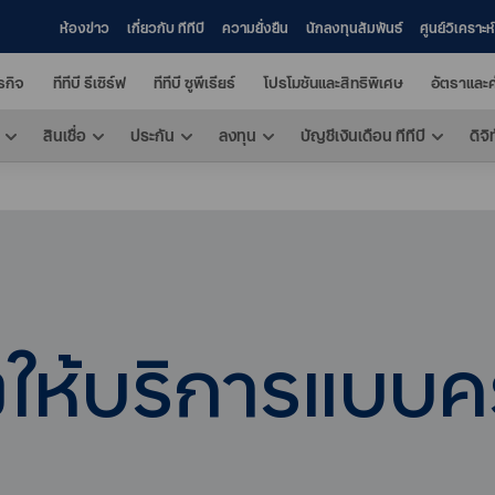
ห้องข่าว
เกี่ยวกับ ทีทีบี
ความยั่งยืน
นักลงทุนสัมพันธ์
ศูนย์วิเคราะ
ุรกิจ
ทีทีบี รีเซิร์ฟ
ทีทีบี ซูพีเรียร์
โปรโมชันและสิทธิพิเศษ
อัตราและค
สินเชื่อ
ประกัน
ลงทุน
บัญชีเงินเดือน ทีทีบี
ดิจิ
งให้บริการแบบ