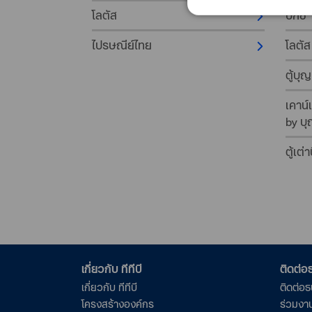
โลตัส
บิ๊กซี
ไปรษณีย์ไทย
โลตัส
ตู้บุญ
เคาน์
by บุ
ตู้เต่า
เกี่ยวกับ ทีทีบี
ติดต่
เกี่ยวกับ ทีทีบี
ติดต่อ
โครงสร้างองค์กร
ร่วมงา