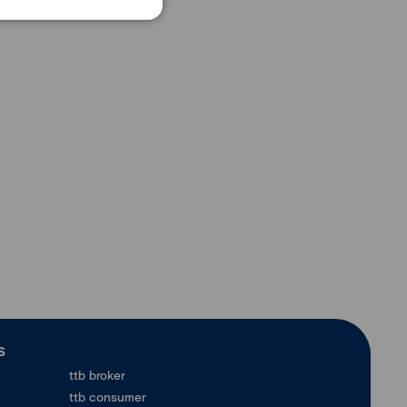
ร
ttb broker
ttb consumer