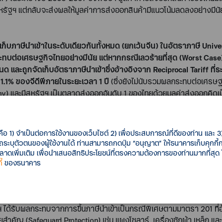
รัฐฯ แต่กลับจะส่งผลให้มูลค่าการส่งออกสินค้ามีแนวโน้มลดลงอย่างมีน
เก็บภาษีนำเข้าในระดับเดียวกันทั้งหมด (ยกเว้นจีน) ในอัตราภาษี
Unive
ทบต่อเศรษฐกิจไทยอย่างมีนัย แต่หากกรณีเลวร้ายที่สุด (
Worst Case
ด และถูกจัดเก็บอัตราภาษีนำเข้าซึ่งอ้างอิงจาก
Reciprocal Tariff
ที่
ง
1.1%
ของจีดีพีภายในระยะเวลา
1
ปี
(ซึ่งยังไม่นับรวมผลกระทบต่อเศรษฐก
my)
และมีสหรัฐฯ เป็นตลาดส่งออกอันดับ
1
ของไทยด้วยมูลค่าส่งออกคิดเ
คือ 1) จำเป็นต่อการใช้งานของเว็บไซต์ 2) เพื่อประสบการณ์ที่ดีของท่าน และ 3) 
ง และมีความเสี่ยงสูญเสียส่วนแบ่งตลาดจากการที่ไทยถูกเก็บภาษีในอัต
รถระบุตัวตนของผู้ใช้งานได้ ท่านสามารถกดปุ่ม “อนุญาต” ให้ธนาคารเก็บคุกก
ข่ายและการสื่อสาร และอุปกรณ์อิเล็กทรอนิกส์อื่น ๆ ซึ่งอุตสาหกรรมเหล่า
เพิ่มเติม เพื่อนำเสนอสิทธิประโยชน์ที่ตรงความต้องการของท่านมากที่สุด
้
ของธนาคาร
นำเข้าสูงหรือสูงกว่าประเทศคู่แข่งอย่างมีนัย จึงมีความเสี่ยงที่ไทยจะ
เข้าสินค้าจากแหล่งอื่นทดแทนได้
งขึ้นอย่างมีนัย ซึ่งมีความเสี่ยงจะเจอมาตรการขึ้นภาษีนำเข้าเป็นกรณ
ะกลุ่มที่จีนต้องการส่งออกไปสหรัฐฯ ผ่านไทย (
Re-routing
) ทำให้ส่วนแบ่
ฐฯ ได้รับผลกระทบจากการขึ้นภาษีนำเข้าเป็นกรณีพิเศษตามมาตรา
201
ที
ีนัยสำคัญ
(Safeguard Protection)
เช่น แผงโซลาร์
เครื่องซักผ้า เหล็ก แ