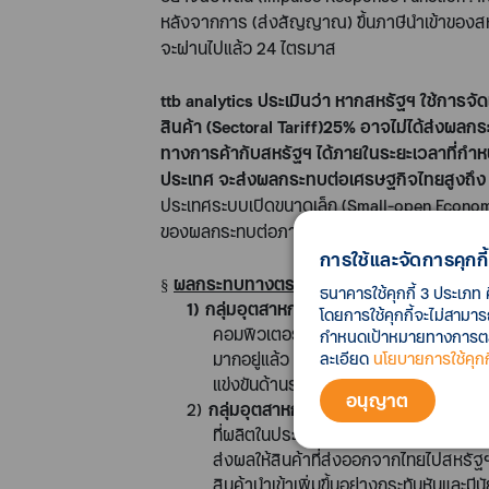
หลังจากการ (ส่งสัญญาณ) ขึ้นภาษีนำเข้าของสห
จะผ่านไปแล้ว
24
ไตรมาส
ttb analytics
ประเมินว่า หากสหรัฐฯ ใช้การจัด
สินค้า (
Sectoral Tariff)25%
อาจไม่ได้ส่งผลกระ
ทางการค้ากับสหรัฐฯ ได้ภายในระยะเวลาที่กำหน
ประเทศ จะส่งผลกระทบต่อเศรษฐกิจไทยสูงถึ
ประเทศระบบเปิดขนาดเล็ก (
Small-open Econo
ของผลกระทบต่อภาคส่งออกได้เป็น
การใช้และจัดการคุกกี้
ผลกระทบทางตรง
§
ธนาคารใช้คุกกี้ 3 ประเภท 
1)
กลุ่มอุตสาหกรรมที่พึ่งพาตลาดสหรัฐฯ สู
โดยการใช้คุกกี้จะไม่สามา
คอมพิวเตอร์และส่วนประกอบ อุปกรณ์เครือ
กำหนดเป้าหมายทางการตลาด
ละเอียด
นโยบายการใช้คุกกี
มากอยู่แล้ว ทำให้การที่ไทยถูกเก็บภาษี
แข่งขันด้านราคา ซึ่งอาจทำให้สหรัฐฯ นำ
อนุญาต
2)
กลุ่มอุตสาหกรรมที่พึ่งพาตลาดสหรัฐฯ สู
ที่ผลิตในประเทศเพื่อส่งออกไปสหรัฐฯ แล
ส่งผลให้สินค้าที่ส่งออกจากไทยไปสหรั
สินค้านำเข้าเพิ่มขึ้นอย่างกระทันหันและม