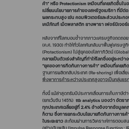
ค้า
”
หรือ
Protectionism
เหมือนที่เคยเกิดขึ้น
เปลี่ยนนโยบายการค้าของสหรัฐอเมริกา ที่มีต
ผลกระทบสูง เช่น คอมพิวเตอร์และส่วนประกอบ อ
เคมีภัณฑ์ เม็ดพลาสติก ยางพารา เฟอร์นิเจอร์
หลังจากที่โลกบอบช้ำจากภาวะเศรษฐกิจถดถอย
(ค.ศ.
1930
) ทำให้ทั่วโลกหันกลับมาฟื้นฟูเศรษฐ
(
Protectionism
) ไปสู่ยุคของโลกาภิวัตน์
(Global
กลายเป็นตัวเร่งสำคัญที่ทำให้โลกซึ่งอยู่ระหว
“
ยุคของการกีดกันทางการค้า
”
เหมือนที่เคยเกิ
ฐานการผลิตกลับประเทศ (
Re-shoring
) เพื่อเ
พึ่งพาการค้าระหว่างประเทศสูงอาจเป็นกลุ่มแร
ทั้งนี้ แม้ล่าสุดทรัมป์ประกาศเลื่อนการเก็บภาษี
(ยกเว้นจีน
145
%)
ttb analytics
มองว่า อัตราภ
ทุกประเทศเฉลี่ยอยู่ที่
2.4
% อ้างอิงจากข้อมูล
ก็ตาม ซึ่งการยกระดับนโยบายกีดกันทางการค้
ในระยะยาว
สะท้อนผ่านการวิเคราะห์การตอบสน
อย่างฉับพลัน (
Impulse Response Function : I