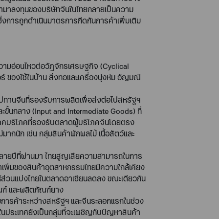
เข้ามาลงทุนของบริษัทจีนในไทยกลายเป็นความ
ึ่งการถูกดำเนินมาตรการกีดกันการค้าเพิ่มเติม
ีความอ่อนไหวต่อวัฎจักรเศรษฐกิจ (
Cyclical
ร์ ของใช้ในบ้าน สิ่งทอและเครื่องนุ่งห่ม อัญมณี
ซ่อุปทานจีนที่รองรับการผลิตเพื่อส่งต่อไปสหรัฐฯ
ะขั้นกลาง (
Input and Intermediate Goods
) ที่
ภคบริโภคที่รองรับตลาดผู้บริโภคจีนโดยตรง
กนัก เช่น กลุ่มสินค้าผักผลไม้ เนื้อสัตว์และ
ลายปีที่ผ่านมา ไทยสูญเสียความสามารถในการ
าเพิ่มของสินค้าอุตสาหกรรมไทยมีความใกล้เคียง
ลให้ส่วนแบ่งไทยในตลาดอาเซียนลดลง ขณะเดียวกัน
ภัณฑ์ และผลิตภัณฑ์ยาง
ามการค้าระหว่างสหรัฐฯ และจีนระลอกแรกในช่วง
นประเทศยังเป็นกลุ่มที่จะเผชิญกับปัญหาสินค้า