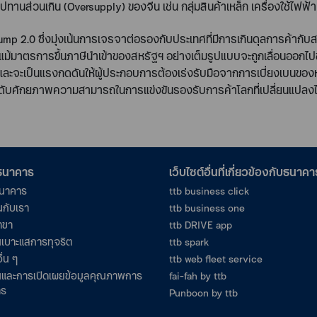
ปทานส่วนเกิน (
Oversupply)
ของจีน เช่น กลุ่มสินค้าเหล็ก เครื่องใช้ไฟ
ump 2.0
ซึ่งมุ่งเน้นการเจรจาต่อรองกับประเทศที่มีการเกินดุลการค้าก
แม้มาตรการขึ้นภาษีนำเข้าของสหรัฐฯ อย่างเต็มรูปแบบจะถูกเลื่อนออกไป
ะจะเป็นแรงกดดันให้ผู้ประกอบการต้องเร่งรับมือจากการเบี่ยงเบนของห่ว
กระดับศักยภาพความสามารถในการแข่งขันรองรับการค้าโลกที่เปลี่ยนแปลง
อธนาคาร
เว็บไซต์อื่นที่เกี่ยวข้องกับธนาคา
ธนาคาร
ttb business click
นกับเรา
ttb business one
าขา
ttb DRIVE app
เบาะแสการทุจริต
ttb spark
ื่น ๆ
ttb web fleet service
และการเปิดเผยข้อมูลคุณภาพการ
fai-fah by ttb
าร
Punboon by ttb