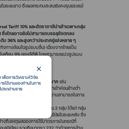
ัยในระยะยาว ซึ่งผลกระทบสะสมยังคงรุนแรงแม้
rsal Tariff 10%
และอัตราภาษีนำเข้าเฉพาะกลุ่ม
)
ซึ่งไทยอาจยังไม่สามารถบรรลุข้อตกลง
ระดับ
36%
และสูงกว่าประเทศคู่แข่งหลาย ๆ
ิจทางอ้อมในรูปแบบอื่น) เนื่องจากไทยเป็น
ป็นเกือบ
9
% ของจีดีพี โดยสามารถแบ่งรูปแบบ
เพื่อการวิเคราะห์วิจัย
ราที่สูงกว่าคู่แข่งค่อนข้างมาก
เช่น
ี้การใช้งานของท่านในการ
นี้ส่วนใหญ่ถูกจัดเก็บภาษีนำเข้าค่อนข้างต่ำ
 โปรดอ่านราย
เสียส่วนแบ่งตลาดจากการสูญเสียความสามารถในการ
ีพิเศษ
ซึ่งสามารถแบ่งออกเป็น
2
กลุ่ม ได้แก่ กลุ่ม
งตลาดในสหรัฐฯ เพิ่มขึ้นอย่างมีนัยในระยะหลัง ซึ่ง
่อ้างถึงเหตุผลของการใช้มาตรการในกรณีที่
ละอะลูมิเนียม รวมถึงมาตรา
232
ว่าด้วยการอ้าง