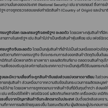
องความมั่นคงของประเทศ (
National Security)
เช่น ยางรถยนต์ ซึ่งการ
สหรัฐฯ อาจถูกตรวจสอบแหล่งกำเนิดสินค้า (
Country of Origin)
และนำมาซ
เศรษฐกิจโลก (และเศรษฐกิจสหรัฐฯ) ชะลอตัว
โดยเฉพาะกลุ่มสินค้าที่ม
คปลายทางในสหรัฐฯ เช่น สินค้าไม่จำเป็นหรือสินค้าฟุ่มเฟือย เช่น เฟอร์นิเจอ
กเศรษฐกิจจีนชะลอตัว
โดยเป็นกลุ่มสินค้าที่เข้าไปเป็นส่วนหนึ่งของห่วงโ
ัวตามทิศทางเศรษฐกิจ ซึ่งจะกระทบการส่งออกสินค้าวัตถุดิบขั้นต้นแล
เคมีภัณฑ์ เม็ดพลาสติก ยางพารา และผลิตภัณฑ์ยาง ตลอดจนสินค้าอุปโ
ฐานเพื่อรองรับอุปสงค์ภายในประเทศคาดว่าจะเป็นกลุ่มที่ได้รับผลกระทบไม่มา
ูงและมีความเสี่ยงที่จะถูกสินค้าจีนแย่งส่วนแบ่งตลาดอาเซียน
ในช่วงห
นหลายกลุ่มสินค้า ส่วนหนึ่งมาจากความซับซ้อนในกระบวนการผลิตและมูลค่
ดแทนได้ง่าย โดยเฉพาะการถูกทดแทนจากสินค้าจีนที่มีต้นทุนต่ำกว่า ส่งผ
น เช่น เครื่องใช้ไฟฟ้า เฟอร์นิเจอร์ ผลิตภัณฑ์พลาสติก เครื่องหนัง เคมี
ุนแรงขึ้นจากปัญหาสินค้าจีนทะลักตลาดในประเทศ
นับตั้งแต่หลังสงคร
ทนที่ภาคการผลิตไทยรุนแรงขึ้น ในขณะเดียวกัน ผู้ผลิตและผู้ประกอบการใ