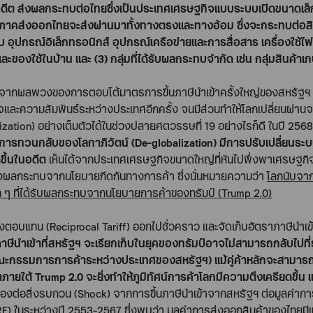
ในอดีต ส่งผลกระทบต่อไทยซึ่งเป็นประเทศเศรษฐกิจแบบระบบเปิดขนาดเล็
่อภาคส่งออกไทยจะส่งผ่านมาทั้งทางตรงและทางอ้อม ซึ่งจะกระทบต่อส
ุปกรณ์อิเล็กทรอนิกส์ อุปกรณ์เครือข่ายและการสื่อสาร เครื่องใช้ไ
และของใช้ในบ้าน และ
(3)
กลุ่มที่ได้รับผลกระทบจำกัด เช่น กลุ่มสินค้
จากผลพวงของการตอบโต้มาตรการขึ้นภาษีนำเข้าครั้งใหญ่ของสหรัฐฯ 
กิจและความสัมพันธ์ระหว่างประเทศอีกครั้ง จนมีส่วนทำให้โลกเปลี่ยนผ่
ization)
อย่างเต็มตัวได้ในช่วงปลายศตวรรษที่
19
อย่างไรก็ดี ในปี
2568
่างการทวนกลับของโลกาภิวัตน์ (
De-globalization
) มีการปรับเปลี่ยนระ
ดขึ้นในอดีต
เห็นได้จากประเทศเศรษฐกิจขนาดใหญ่ที่หันไปพึ่งพาเศรษฐกิจใ
ลี่ยงผลกระทบจากนโยบายกีดกันทางการค้า ซึ่งนั่นหมายความว่า
โลกนับจากน
ก ๆ ที่ได้รับผลกระทบจากนโยบายการค้าของทรัมป์ (
Trump 2.0
)
ต่างตอบแทน (
Reciprocal Tariff)
ออกไปชั่วคราว และจัดเก็บอัตราภาษีนำเข
าษีนำเข้าที่สหรัฐฯ จะเรียกเก็บในยุคของทรัมป์อาจไม่สามารถกลับไปที่
คณะกรรมการการค้าระหว่างประเทศของสหรัฐฯ
)
แม้คู่ค้าหลักจะสามาร
าภายใต้
Trump 2.0
จะยิ่งทำให้ภูมิทัศน์การค้าโลกมีความตึงเครียดขึ
องต่อสิ่งรบกวน (
Shock
) จากการขึ้นภาษีนำเข้าจากสหรัฐฯ ต่อมูลค
RF)
ในระหว่างปี
2553-2567
ซึ่งพบว่า มูลค่าการส่งออกสินค้าของไทยมีแน