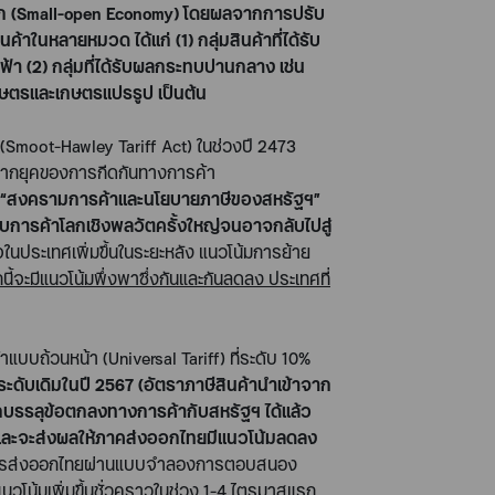
ก (
Small-open Economy)
โดยผลจากการปรับ
ินค้าในหลายหมวด ได้แก่
(1)
กลุ่มสินค้าที่ได้รับ
ฟฟ้า
(2)
กลุ่มที่ได้รับผลกระทบปานกลาง เช่น
าเกษตรและเกษตรแปรรูป เป็นต้น
(
Smoot-Hawley Tariff Act
) ในช่วงปี
2473
านจากยุคของการกีดกันทางการค้า
“
สงครามการค้าและนโยบายภาษีของสหรัฐฯ
”
บบการค้าโลกเชิงพลวัตครั้งใหญ่จนอาจกลับไปสู่
นประเทศเพิ่มขึ้นในระยะหลัง แนวโน้มการย้าย
ี้จะมีแนวโน้มพึ่งพาซึ่งกันและกันลดลง ประเทศที่
้าแบบถ้วนหน้า (
Universal Tariff)
ที่ระดับ
10
%
ระดับเดิมในปี
2567
(อัตราภาษีสินค้านำเข้าจาก
ถบรรลุข้อตกลงทางการค้ากับสหรัฐฯ ได้แล้ว
้น และจะส่งผลให้ภาคส่งออกไทยมีแนวโน้มลดลง
่าการส่งออกไทยผ่านแบบจำลองการตอบสนอง
วโน้มเพิ่มขึ้นชั่วคราวในช่วง
1-4
ไตรมาสแรก