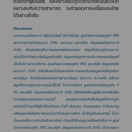
ตั้งแต่อายุยังน้อย และสร้างแรงจูงใจที่จะก่อหนี้ในระดับที่
เหมาะสมกับความสามารถ จะช่วยลดภาระหนี้ของคนไทย
ได้อย่างยั่งยืน
Disclaimers:
บทความ
บทวิเคราะห์ หรือบทวิจัยนี้ จัดทำขึ้นโดย ศูนย์วิเคราะห์เศรษฐกิจ ทีทีบี
ธนาคารทหารไทยธนชาต จำกัด (มหาชน) และบริษัท ข้อมูลเครดิตแห่งชาติ
จำกัด เพื่อประโยชน์ในการเผยแพร่ต่อสาธารณะ ข้อมูลที่ปรากฏในรายงาน
ฉบับนี้จัดทำโดยอาศัยข้อมูลเชิงสถิติ ข้อมูลเศรษฐกิจการเงินจากแหล่งข้อมูลที่
เชื่อถือได้ อย่างไรก็ตาม ศูนย์วิเคราะห์เศรษฐกิจ ทีทีบี และบริษัท ข้อมูลเครดิต
แห่งชาติ จำกัด ไม่ยืนยันและไม่รับรองถึงความครบถ้วนสมบูรณ์หรือถูกต้อง
ของข้อมูล จึงไม่รับผิดชอบต่อการนำเอาข้อมูล ข้อความ ความเห็น หรือบท
สรุปที่ปรากฏในรายงานฉบับนี้ไปใช้ ไม่ว่ากรณีใดๆ ศูนย์วิเคราะห์เศรษฐกิจ ที
ทีบี และบริษัท ข้อมูลเครดิตแห่งชาติ จำกัด มีสิทธิแต่เพียงผู้เดียวในทรัพย์สิน
ทางปัญญาของรายงานฉบับนี้ และขอสงวนลิขสิทธิ์ในข้อมูลที่ปรากฏใน
เอกสารนี้ ห้ามมิให้ผู้ใดใช้ประโยชน์ ทำซ้ำ ดัดแปลง นำออกแสดง ทำให้ปรากฏ
หรือเผยแพร่ต่อสาธารณชนไม่ว่าด้วยประการใดๆ ซึ่งข้อมูลในเอกสารนี้ ไม่ว่า
ทั้งหมดหรือบางส่วนในเชิงพาณิชย์ เว้นแต่ได้รับอนุญาตเป็นหนังสือจาก ศูนย์
วิเคราะห์เศรษฐกิจ ทีทีบี และบริษัท ข้อมูลเครดิตแห่งชาติ จำกัด เป็นการล่วง