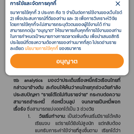
การใช้และจัดการคุกกี้
เพิ่มขึ้นจากปี
2561
ที่อยู่ที่
20%
ของประชากรในช่วงอายุ
ดังกล่าว ขณะที่ปริมาณหนี้ก็ยังค่อนข้างสูงเฉลี่ย
1.02
แสน
ธนาคารใช้คุกกี้ 3 ประเภท คือ 1) จำเป็นต่อการใช้งานของเว็บไซต์
บาทต่อคน ซึ่งสูงเมื่อเทียบกับปริมาณหนี้ในระบบของ
2) เพื่อประสบการณ์ที่ดีของท่าน และ 3) เพื่อการวิเคราะห์วิจัย
โดยการใช้คุกกี้จะไม่สามารถระบุตัวตนของผู้ใช้งานได้ ท่าน
ประชากรในช่วงวัยทำงาน (อายุ
25-35
ปี) ที่เฉลี่ยอยู่ที่
9.7
สามารถกดปุ่ม “อนุญาต” ให้ธนาคารเก็บคุกกี้การใช้งานของท่าน
หมื่นบาทต่อคน ยิ่งกว่านั้น สัดส่วนหนี้เสียที่เกิดขึ้นจาก
ในการกำหนดเป้าหมายทางการตลาดเพิ่มเติม เพื่อนำเสนอสิทธิ
บัญชีลูกหนี้ในช่วงอายุ
60-70
ปี ยังค่อนข้างสูงถึง
14%
ประโยชน์ที่ตรงความต้องการของท่านมากที่สุด โปรดอ่านราย
ของบัญชีหนี้ในระบบ ซึ่งกลุ่มนี้กำลังกลายเป็น
ปัญหา
ละเอียด
นโยบายการใช้คุกกี้
ของธนาคาร
เรื้อรังจากความสามารถในการหารายได้ในช่วงบั้นปลาย
อนุญาต
ชีวิตค่อนข้างต่ำ สวนทางกับค่าใช้จ่ายด้านสุขภาพที่นับวัน
จะเพิ่มขึ้นตามอายุ
ttb analytics
มองว่าประเด็นเรื่องหนี้ครัวเรือนไทยที่
กล่าวมาข้างต้น สะท้อนให้เห็นว่าคนไทยทุกช่วงวัยกำลัง
ประสบปัญหา “รายได้โตไม่ทันรายจ่าย” กระทบต่อความ
สามารถชำระหนี้ ก่อหนี้วนลูป จนกลายเป็นหนี้พอก
เรื้อรัง
ซึ่งสามารถแบ่งออกได้เป็น
3
ช่วงวัย
1.
วัยเริ่มทำงาน
:
เป็นช่วงที่คนเริ่มมีรายได้หลัง
เรียนจบ แต่รายได้ยังไม่สูงนัก แต่กลับต้อง
แบกรับภาระค่าใช้จ่ายที่สูงขึ้นตาม เรียกได้ว่า