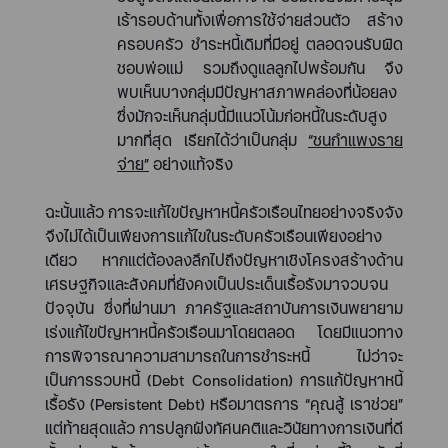
เร้ารอบด้านทั้งเพื่อการใช้จ่ายส่วนตัว สร้าง
ครอบครัว ชำระหนี้เดิมที่มีอยู่ ตลอดจนรับผิด
ชอบพ่อแม่ รวมถึงดูแลลูกไปพร้อมกัน จึง
พบเห็นบางกลุ่มมีปัญหาสภาพคล่องที่น้อยลง
ซึ่งมักจะเห็นกลุ่มนี้มีแนวโน้มก่อหนี้ในระดับสูง
มากที่สุด เรียกได้ว่าเป็นกลุ่ม
“
ชนกำแพงราย
จ่าย
”
อย่างแท้จริง
ฉะนั้นแล้ว การจะแก้ไขปัญหาหนี้ครัวเรือนไทยอย่างจริงจัง
จึงไม่ได้เป็นเพียงการแก้ไขในระดับครัวเรือนเพียงอย่าง
เดียว หากแต่ต้องลงลึกไปถึงปัญหาเชิงโครงสร้างด้าน
เศรษฐกิจและสังคมที่ยังคงเป็นประเด็นเรื้อรังมาจวบจน
ปัจจุบัน ซึ่งที่ผ่านมา ภาครัฐและสถาบันการเงินพยายาม
เร่งแก้ไขปัญหาหนี้ครัวเรือนมาโดยตลอด โดยมีแนวทาง
การพิจารณาความสามารถในการชำระหนี้ ไม่ว่าจะ
เป็นการรวบหนี้ (
Debt Consolidation)
การแก้ปัญหาหนี้
เรื้อรัง (
Persistent Debt)
หรือมาตรการ
“
คุณสู้ เราช่วย
”
แต่ท้ายสุดแล้ว การปลูกฝังทัศนคติและวินัยทางการเงินที่ดี