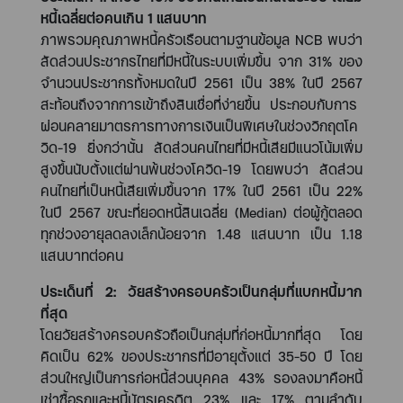
หนี้เฉลี่ยต่อคนเกิน
1
แสนบาท
ภาพรวมคุณภาพหนี้ครัวเรือนตามฐานข้อมูล
NCB
พบว่า
สัดส่วนประชากรไทยที่มีหนี้ในระบบเพิ่มขึ้น จาก
31%
ของ
จำนวนประชากรทั้งหมดในปี
2561
เป็น
38%
ในปี
2567
สะท้อนถึงจากการเข้าถึงสินเชื่อที่ง่ายขึ้น ประกอบกับการ
ผ่อนคลายมาตรการทางการเงินเป็นพิเศษในช่วงวิกฤตโค
วิด
-19
ยิ่งกว่านั้น สัดส่วนคนไทยที่มีหนี้เสียมีแนวโน้มเพิ่ม
สูงขึ้นนับตั้งแต่ผ่านพ้นช่วงโควิด
-19
โดยพบว่า สัดส่วน
คนไทยที่เป็นหนี้เสียเพิ่มขึ้นจาก
17%
ในปี
2561
เป็น
22%
ในปี
2567
ขณะที่ยอดหนี้สินเฉลี่ย (
Median
) ต่อผู้กู้ตลอด
ทุกช่วงอายุลดลงเล็กน้อยจาก
1.48
แสนบาท เป็น
1.18
แสนบาทต่อคน
ประเด็นที่
2:
วัยสร้างครอบครัวเป็นกลุ่มที่แบกหนี้มาก
ที่สุด
โดยวัยสร้างครอบครัวถือเป็นกลุ่มที่ก่อหนี้มากที่สุด โดย
คิดเป็น
62%
ของประชากรที่มีอายุตั้งแต่
35-50
ปี โดย
ส่วนใหญ่เป็นการก่อหนี้ส่วนบุคคล
43%
รองลงมาคือหนี้
เช่าซื้อรถและหนี้บัตรเครดิต
23%
และ
17%
ตามลำดับ