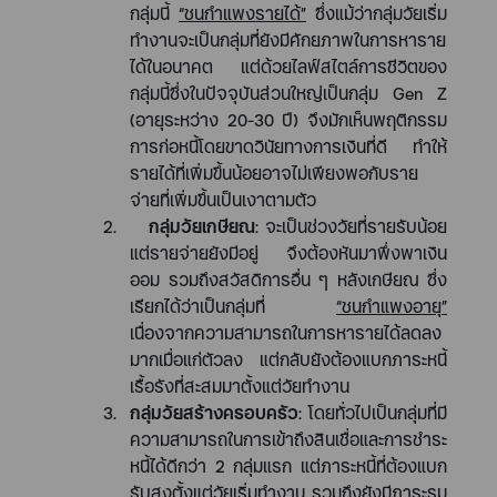
กลุ่มนี้
“
ชนกำแพงรายได้
”
ซึ่งแม้ว่ากลุ่มวัยเริ่ม
ทำงานจะเป็นกลุ่มที่ยังมีศักยภาพในการหาราย
ได้ในอนาคต แต่ด้วยไลฟ์สไตล์การชีวิตของ
กลุ่มนี้ซึ่งในปัจจุบันส่วนใหญ่เป็นกลุ่ม
Gen Z
(
อายุระหว่าง
20-30
ปี
)
จึงมักเห็นพฤติกรรม
การก่อหนี้โดยขาดวินัยทางการเงินที่ดี ทำให้
รายได้ที่เพิ่มขึ้นน้อยอาจไม่เพียงพอกับราย
จ่ายที่เพิ่มขึ้นเป็นเงาตามตัว
2.
กลุ่มวัยเกษียณ
:
จะเป็นช่วงวัยที่รายรับน้อย
แต่รายจ่ายยังมีอยู่ จึงต้องหันมาพึ่งพาเงิน
ออม รวมถึงสวัสดิการอื่น ๆ หลังเกษียณ ซึ่ง
เรียกได้ว่าเป็นกลุ่มที่
“
ชนกำแพงอายุ
”
เนื่องจากความสามารถในการหารายได้ลดลง
มากเมื่อแก่ตัวลง แต่กลับยังต้องแบกภาระหนี้
เรื้อรังที่สะสมมาตั้งแต่วัยทำงาน
3.
กลุ่มวัยสร้างครอบครัว
:
โดยทั่วไปเป็นกลุ่มที่มี
ความสามารถในการเข้าถึงสินเชื่อและการชำระ
หนี้ได้ดีกว่า 2 กลุ่มแรก แต่ภาระหนี้ที่ต้องแบก
รับสูงตั้งแต่วัยเริ่มทำงาน รวมถึงยังมีภาระรุม