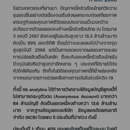
ในช่วงทศวรรษที่ผ่านมา ปัญหาหนี้ครัวเรือนไทยทวีความ
รุนแรงขึ้นอย่างต่อเนื่องจนเริ่มส่งผลกระทบต่อเสถียรภาพ
เศรษฐกิจและคุณภาพชีวิตของประชาชนเป็นวงกว้าง
สะท้อนจากตัวเลขยอดคงค้างหนี้ครัวเรือนไทย ณ ไตรมาส
3 ของปี 2567 ยังคงอยู่ในระดับสูงราว
16.3
ล้านล้านบาท
คิดเป็น
89%
ของจีดีพี ซึ่งแม้ว่าจะชะลอลงไปบ้างจากจุด
สูงสุดในปี
2566
แต่เป็นการลดลงจากผลของการชะลอ
การปล่อยสินเชื่อเป็นหลัก ซึ่งระดับของหนี้ครัวเรือนไทยใน
ปัจจุบันยังถือว่าสูงกว่าอีกหลาย ๆ ประเทศที่มีรายได้ต่อ
หัวใกล้เคียงกัน อีกทั้งในมิติของคุณภาพหนี้ก็ย่ำแย่ลงหลัง
จากหมดมาตรการช่วยเหลือทางการเงินในช่วงโควิด
-19
ทั้งนี้
ttb analytics
ได้ทำการวิเคราะห์ข้อมูลบัญชีลูกหนี้ที่
ไม่สามารถระบุตัวตน (
Anonymous Account
) มากกว่า
84 ล้านบัญชี คิดเป็นยอดหนี้คงค้างกว่า 13.6 ล้านล้าน
บาท จากฐานข้อมูลของบริษัท ข้อมูลเครดิตแห่งชาติ
จำกัด (
NCB)
โดยพบ
5
ประเด็นที่น่าห่วง ดังนี้
ประเด็นที่
1:
เกือบ
40%
ของคนไทยเป็นหนี้ในระบบ โดยมี