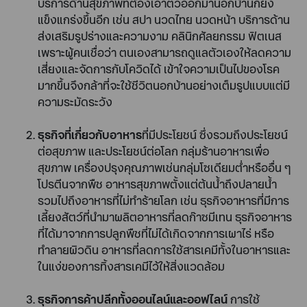
บริการด้านสุขภาพที่ต้องเอาตัวออกมานอกบ้านก็ยิ่ง
แข็งแกร่งขึ้นอีก เช่น สปา นวดไทย นวดหน้า บริการด้าน
ส่งเสริมรูปร่างและความงาม คลินิกศัลยกรรม ฟิตเนส
เพราะผู้คนเชื่อว่า ตนเองสามารถดูแลตัวเองให้ลดความ
เสี่ยงและจัดการกับโควิดได้ เข้าใจความเป็นไปของโรค
มากขึ้นจึงกล้าที่จะใช้ชีวิตนอกบ้านอย่างเต็มรูปแบบแต่มี
ความระมัดระวัง
ธุรกิจที่เกี่ยวกับอาหาร
ที่มีประโยชน์ ซึ่งรวมถึงประโยชน์
ต่อสุขภาพ และประโยชน์ต่อโลก กลุ่มร้านอาหารเพื่อ
สุขภาพ เครื่องปรุงคุณภาพเช่นกลุ่มโซเดียมต่ำหรืออื่น ๆ
โปรตีนจากพืช อาหารสุขภาพตั้งแต่ต้นน้ำถึงปลายน้ำ
รวมไปถึงอาหารที่ไม่ทำร้ายโลก เช่น ธุรกิจอาหารที่มีการ
เลี้ยงสัตว์ที่นำมาผลิตอาหารที่ลดก๊าซมีเทน ธุรกิจอาหาร
ที่ได้มาจากการปลูกพืชที่ไม่ได้เกิดจากการเผาไร่ หรือ
ทำลายผิวดิน อาหารที่ลดการใช้สารเคมีทั้งในอาหารและ
ในแง่ของการทิ้งสารเคมีไว้ให้สิ่งแวดล้อม
ธุรกิจการค้าปลีกทั้งออนไลน์และออฟไลน์
การใช้