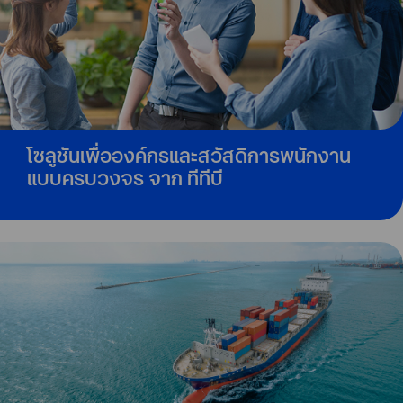
โซลูชันเพื่อองค์กรและสวัสดิการพนักงาน
แบบครบวงจร จาก ทีทีบี