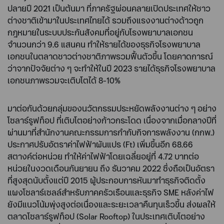
ปลายปี 2021 เป็นต้นมา ที่ภาครัฐผ่อนคลายเปิดประเทศให้ชาว
ต่างชาติเข้ามาในประเทศไทยได้ รวมถึงแรงงานต่างด้าวถูก
กฎหมายในระบบประกันสังคมที่อยู่กับโรงพยาบาลเอกชน
จำนวนกว่า 9.6 แสนคน ทำให้รายได้ของธุรกิจโรงพยาบาล
เอกชนในตลาดชาวต่างชาติภาพรวมฟื้นตัวขึ้น โดยคาดการณ์
ว่าจากปัจจัยต่าง ๆ จะทำให้ในปี 2023 รายได้ธุรกิจโรงพยาบาล
เอกชนภาพรวมจะเติบโตได้ 8-10%
มาต่อกันด้วยกลุ่มของนวัตกรรมประหยัดพลังงานต่าง ๆ อย่าง
โซลาร์รูฟท็อป ที่เติบโตอย่างก้าวกระโดด เนื่องจากเมื่อกลางปีที่
ผ่านมาที่สำนักงานคณะกรรมการกำกับกิจการพลังงาน (กกพ.)
ประกาศปรับอัตราค่าไฟฟ้าผันแปร (Ft) เพิ่มขึ้นอีก 68.66
สตางค์ต่อหน่วย ทำให้ค่าไฟฟ้าโดยเฉลี่ยอยู่ที่ 4.72 บาทต่อ
หน่วยในงวดเดือนกันยายน ถึง ธันวาคม 2022 ซึ่งถือเป็นอัตรา
ที่สูงสุดนับตั้งแต่ปี 2015 ผู้ประกอบการหันมาทำธุรกิจติดตั้ง
แผงโซลาร์เซลล์สำหรับภาคครัวเรือนและธุรกิจ SME หลังค่าไฟ
ยังมีแนวโน้มพุ่งสูงต่อเนื่องและระยะเวลาคืนทุนเร็วขึ้น ส่งผลให้
ตลาดโซลาร์รูฟท็อป (Solar Rooftop) ในประเทศเติบโตอย่าง