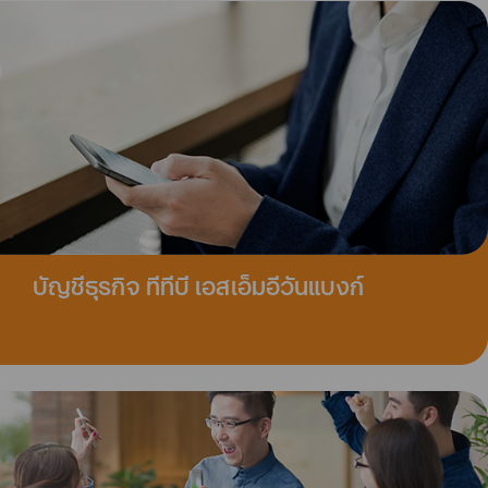
บัญชีธุรกิจ ทีทีบี เอสเอ็มอีวันแบงก์