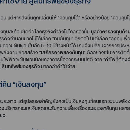
าใช้จ่าย สู่สินทรัพย์ของธุรกิจ
นผวน แต่หากสิ่งนั้นถูกเปลี่ยนให้ “ควบคุมได้” หรืออย่างน้อย “ควบ
ุนสะท้อนชัดว่า โลกธุรกิจกำลังไปไกลกว่านั้น
มูลค่าการลงทุนด้าน
รกิจจำนวนมากไม่ได้เลือก “ทนต้นทุน” อีกต่อไป แต่เลือก “ลงทุนเพื่
ันความผันผวนในอีก 5–10 ปีข้างหน้าได้ เกมจึงเปลี่ยนจากการประหย
พพลังงาน ช่วยสร้าง
“เสถียรภาพของต้นทุน”
ตัวอย่างเช่น การติดต
ุนไฟฟ้าจะผันผวนน้อยกว่าการซื้อจากระบบปกติ จาก “ค่าไฟที่ต้องจ่า
ก
สินทรัพย์ของธุรกิจ
มากกว่าค่าใช้จ่าย
่คืน “เงินลงทุน”
ในระยะยาว แต่อุปสรรคสำคัญยังคงเป็นเงินลงทุนก้อนแรก ระบบพลัง
ต้องบริหารกระแสเงินสดและรับความเสี่ยงเรื่องระยะเวลาคืนทุน หลาย
ียว