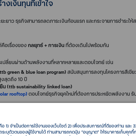
้างเงินทุนที่เข้าใจ
นระยะยาว ธุรกิจสามารถลดภาระเงินก้อนแรก และกระจายการชำระให้สอด
ต่คือเรื่องของ
กลยุทธ์ + การเงิน
ที่ต้องเดินไปพร้อมกัน
การเปลี่ยนผ่านด้านพลังงานที่หลากหลายและตอบโจทย์ เช่น
น (ttb green & blue loan program)
สนับสนุนการลงทุนโครงการสีเขียวท
งสุดถึง 10 ปี
ยืน (ttb sustainability linked loan)
 solar rooftop)
ตอบโจทย์ธุรกิจยุคใหม่ที่ต้องการประหยัดพลังงาน รับว
EV)
เปลี่ยนมาใช้รถยนต์ไฟฟ้าโดยไม่ต้องใช้เงินสดก้อนโตในการซื้อรถ 
งสุด 60 เดือน และดอกเบี้ยที่จูงใจและคงที่ตลอดสัญญา
คือ 1) จำเป็นต่อการใช้งานของเว็บไซต์ 2) เพื่อประสบการณ์ที่ดีของท่าน และ 3) 
รถระบุตัวตนของผู้ใช้งานได้ ท่านสามารถกดปุ่ม “อนุญาต” ให้ธนาคารเก็บคุกก