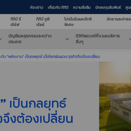
ห้องข่าว
เกี่ยวกับ ทีทีบี
ความยั่งยืน
นักลงทุนสัมพันธ์
ศูน
ทีทีบี รี
ทีทีบี ซูพี
โปรโมชันและสิทธิ
อัตราและค่าธร
เซิร์ฟ
เรียร์
พิเศษ
บัญชีและธุรกรรมระหว่าง
ดิจิทัลแบงก์กิ้ง และบริการ
ประเทศ
อื่นๆ
ดับ “พลังงาน” เป็นกลยุทธ์ เมื่อโลกผันผวน ธุรกิจจึงต้องเปลี่ยน