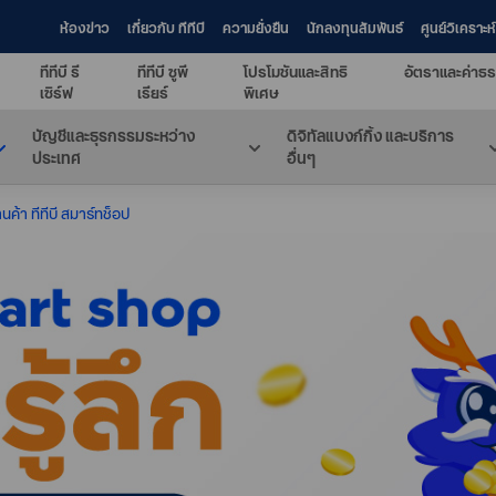
ห้องข่าว
เกี่ยวกับ ทีทีบี
ความยั่งยืน
นักลงทุนสัมพันธ์
ศูนย์วิเคราะ
ทีทีบี รี
ทีทีบี ซูพี
โปรโมชันและสิทธิ
อัตราและค่าธร
เซิร์ฟ
เรียร์
พิเศษ
บัญชีและธุรกรรมระหว่าง
ดิจิทัลแบงก์กิ้ง และบริการ
ประเทศ
อื่นๆ
ค้า ทีทีบี สมาร์ทช็อป