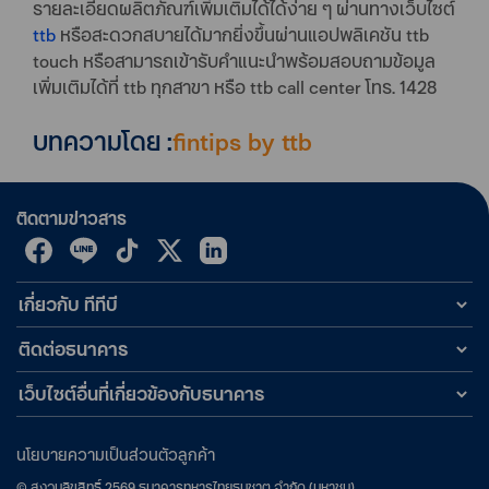
รายละเอียดผลิตภัณฑ์เพิ่มเติมได้ได้ง่าย ๆ ผ่านทางเว็บไซต์
ttb
หรือสะดวกสบายได้มากยิ่งขึ้นผ่านแอปพลิเคชัน ttb
touch หรือสามารถเข้ารับคำแนะนำพร้อมสอบถามข้อมูล
เพิ่มเติมได้ที่ ttb ทุกสาขา หรือ ttb call center โทร. 1428
บทความโดย :
fintips by ttb
ติดตามข่าวสาร
เกี่ยวกับ ทีทีบี
ติดต่อธนาคาร
เว็บไซต์อื่นที่เกี่ยวข้องกับธนาคาร
นโยบายความเป็นส่วนตัวลูกค้า
©
สงวนลิขสิทธิ์
2569
ธนาคารทหารไทยธนชาต จำกัด (มหาชน)