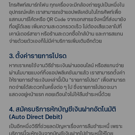
โทรศัพท์สมาร์ทโฟน ทุกเครื่องจะมีกล้องถ่ายรูปเป็นหนึ่งใน
อุปกรณ์หลัก เราสามารถเข้าแอปพลิเคชันในโทรศัพท์เพื่อ
แสกนบาร์โค้ดหรือ QR Code จากเอกสารแจ้งหนี้ที่ส่งมายัง
ที่อยู่ได้เลย เพิ่มความสะดวกรวดเร็ว ไม่ต้องเสียเวลาไปที่
เคาน์เตอร์สาขา หรือร้านสะดวกซื้อใกล้บ้าน และการสแกน
จ่ายด้วยตัวเองก็ไม่มีค่าบริการเพิ่มเติมอีกด้วย
3. ตั้งค่ารายการโปรด
หากเราเคยใช้งานวิธีชำระเงินผ่านออนไลน์ หรือสแกนจ่าย
ผ่านโมบายแบงก์กิ้งแอปพลิเคชันมาแล้ว เราสามารถตั้งค่า
ให้รายการชำระเงินเหล่านี้เป็น “รายการโปรด” เพื่อสามารถ
กดจ่ายได้สะดวกในครั้งต่อ ๆ ไป ซึ่งรายการโปรดจะมา
แสดงอยู่หน้าแรก คอยเตือนใจไม่ให้ลืมชำระหนี้ด้วย
4. สมัครบริการหักบัญชีเงินฝากอัตโนมัติ
(Auto Direct Debit)
เป็นอีกหนึ่งวิธีที่ช่วยลดปัญหาเรื่องการลืมชำระหนี้ เพราะ
บริการนี้จะหักเงินจากบัญชีเงินฝากไปชำระหนี้ให้โดย