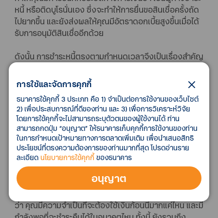
หนี้ หรือติดบูโรนั่นเอง ซึ่งจะทำให้การยื่นขอสินเชื่อครั้งถัด
ไปยากขึ้น และยังส่งผลให้คุณมีอัตราดอกเบี้ยสูงขึ้นเมื่อได้
รับการอนุมัติสินเชื่ออีกด้วย
ดังนั้น การชำระหนี้ตรงตามกำหนดเวลาจึงเป็นเรื่องสำคัญ
อย่างยิ่ง เพื่อป้องกันไม่ให้คุณต้องเจอกับปัญหาทางการ
เงินในอนาคต และเพื่อให้แน่ใจว่าประวัติเครดิตบูโรของคุณ
การใช้และจัดการคุกกี้
ยังคงสะอาด และไม่มีการค้างชำระนานเกินกำหนด
ธนาคารใช้คุกกี้ 3 ประเภท คือ 1) จำเป็นต่อการใช้งานของเว็บไซต์
2) เพื่อประสบการณ์ที่ดีของท่าน และ 3) เพื่อการวิเคราะห์วิจัย
โดยการใช้คุกกี้จะไม่สามารถระบุตัวตนของผู้ใช้งานได้ ท่าน
สามารถกดปุ่ม “อนุญาต” ให้ธนาคารเก็บคุกกี้การใช้งานของท่าน
ในการกำหนดเป้าหมายทางการตลาดเพิ่มเติม เพื่อนำเสนอสิทธิ
ประโยชน์ที่ตรงความต้องการของท่านมากที่สุด โปรดอ่านราย
ละเอียด
นโยบายการใช้คุกกี้
ของธนาคาร
4. ไม่ควรขอสินเชื่อบ่อยเกินไป
อนุญาต
การขอสินเชื่อหรือการใช้เงินฉุกเฉินให้ถามตัวเองทุกครั้ง
ว่า คุณมีความจำเป็นที่จะต้องใช้เงินก้อนนี้มากแค่ไหน และมี
กำลังพอที่จะชำระคืนได้ในอนาคตไหม ทั้งนี้ ยังรวมถึง