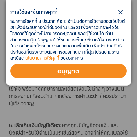
รวมถึงการทำงบการเงินล่วงหน้าเพื่อประเมินรายรับ-ราย
จ่ายที่จะเกิดขึ้น ซึ่งจะช่วยให้บริหารเงินได้ดียิ่งขึ้น
การใช้และจัดการคุกกี้
ธนาคารใช้คุกกี้ 3 ประเภท คือ 1) จำเป็นต่อการใช้งานของเว็บไซต์
2) เพื่อประสบการณ์ที่ดีของท่าน และ 3) เพื่อการวิเคราะห์วิจัย
5. เลิกลงทุนโดยไม่ศึกษาให้รอบคอบ:
ทุกคนล้วนใฝ่ฝันที่
โดยการใช้คุกกี้จะไม่สามารถระบุตัวตนของผู้ใช้งานได้ ท่าน
อยากจะมี passive income จึงมักนำเงินเก็บไปลงทุนเพื่อ
สามารถกดปุ่ม “อนุญาต” ให้ธนาคารเก็บคุกกี้การใช้งานของท่าน
สร้างรายรับ แต่ก็มีคนจำนวนไม่น้อยเลย ที่ต้องสูญเงินไป
ในการกำหนดเป้าหมายทางการตลาดเพิ่มเติม เพื่อนำเสนอสิทธิ
เพราะไม่ศึกษาการลงทุนให้ดีเสียก่อน ไปลงทุนตาม ๆ กันไป
ประโยชน์ที่ตรงความต้องการของท่านมากที่สุด โปรดอ่านราย
ละเอียด
นโยบายการใช้คุกกี้
ของธนาคาร
กับคนรู้จัก
อนุญาต
เพราะการลงทุนนั้นมีความเสี่ยง ดังนั้น ไม่ว่าคุณจะลงทุน
อะไรก็ตาม จึงควรศึกษาให้ละเอียดด้วยตัวเอง ทำความ
เข้าใจ พร้อมทั้งศึกษารายละเอียดเงื่อนไขต่าง ๆ วางแผน
การลงทุนให้รอบด้าน หากต้องการคำแนะนำ ก็ควรปรึกษา
ผู้เชี่ยวชาญ
6. เลิกเก็บเงินบัญชีเดียว:
หากคุณมีบัญชีออมเงิน และ
บัญชีสำหรับใช้จ่ายเป็นบัญชีเดียวกัน อาจทำให้คุณเผลอใช้