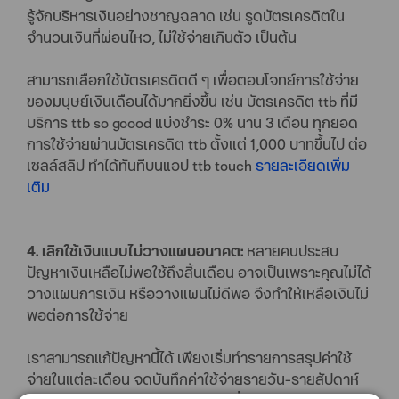
รู้จักบริหารเงินอย่างชาญฉลาด เช่น รูดบัตรเครดิตใน
จำนวนเงินที่ผ่อนไหว, ไม่ใช้จ่ายเกินตัว เป็นต้น
สามารถเลือกใช้บัตรเครดิตดี ๆ เพื่อตอบโจทย์การใช้จ่าย
ของมนุษย์เงินเดือนได้มากยิ่งขึ้น เช่น บัตรเครดิต ttb ที่มี
บริการ ttb so goood แบ่งชำระ 0% นาน 3 เดือน ทุกยอด
การใช้จ่ายผ่านบัตรเครดิต ttb ตั้งแต่ 1,000 บาทขึ้นไป ต่อ
เซลล์สลิป ทำได้ทันทีบนแอป ttb touch
รายละเอียดเพิ่ม
เติม
4. เลิกใช้เงินแบบไม่วางแผนอนาคต:
หลายคนประสบ
ปัญหาเงินเหลือไม่พอใช้ถึงสิ้นเดือน อาจเป็นเพราะคุณไม่ได้
วางแผนการเงิน หรือวางแผนไม่ดีพอ จึงทำให้เหลือเงินไม่
พอต่อการใช้จ่าย
เราสามารถแก้ปัญหานี้ได้ เพียงเริ่มทำรายการสรุปค่าใช้
จ่ายในแต่ละเดือน จดบันทึกค่าใช้จ่ายรายวัน-รายสัปดาห์