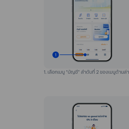
1. เลือกเมนู “บัญชี” ลำดับที่ 2 ของเมนูด้านล่