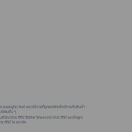
และยูนิต ลิงค์ ยอดใช้จ่ายที่ถูกยกเลิกหรือมีการคืนสินค้า
เนียมอื่น ๆ
ิท/บัตร ทีทีบี รีเซิร์ฟ ซิกเนเจอร์/บัตร ทีทีบี แอปโซลูท/
ตร ทีทีบี โซ สมาร์ท