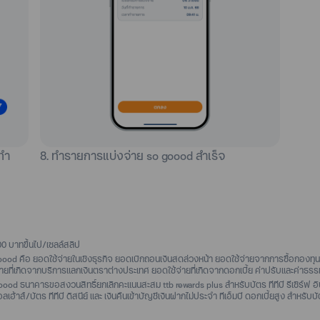
ทำ
8. ทำรายการแบ่งจ่าย so goood สำเร็จ
000 บาทขึ้นไป/เซลล์สลิป
oood คือ ยอดใช้จ่ายในเชิงธุรกิจ ยอดเบิกถอนเงินสดล่วงหน้า ยอดใช้จ่ายจากการซื้อกองทุนรวม
่ายที่เกิดจากบริการแลกเงินตราต่างประเทศ ยอดใช้จ่ายที่เกิดจากดอกเบี้ย ค่าปรับและค่าธรรม
ood ธนาคารขอสงวนสิทธิ์ยกเลิกคะแนนสะสม ttb rewards plus สำหรับบัตร ทีทีบี รีเซิร์ฟ อินฟิน
อลเฮ้าส์/บัตร ทีทีบี ดิสนีย์ และ เงินคืนเข้าบัญชีเงินฝากไม่ประจำ ทีเอ็มบี ดอกเบี้ยสูง สำหรับบั