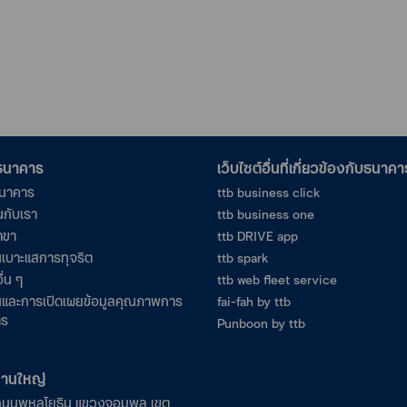
อธนาคาร
เว็บไซต์อื่นที่เกี่ยวข้องกับธนาคา
ธนาคาร
ttb business click
นกับเรา
ttb business one
าขา
ttb DRIVE app
เบาะแสการทุจริต
ttb spark
ื่น ๆ
ttb web fleet service
และการเปิดเผยข้อมูลคุณภาพการ
fai-fah by ttb
าร
Punboon by ttb
งานใหญ่
ถนนพหลโยธิน แขวงจอมพล เขต