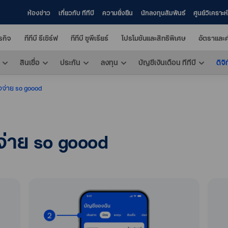
ห้องข่าว
เกี่ยวกับ ทีทีบี
ความยั่งยืน
นักลงทุนสัมพันธ์
ศูนย์วิเคราะ
ุรกิจ
ทีทีบี รีเซิร์ฟ
ทีทีบี ซูพีเรียร์
โปรโมชันและสิทธิพิเศษ
อัตราและค
สินเชื่อ
ประกัน
ลงทุน
บัญชีเงินเดือน ทีทีบี
ดิจิ
จ่าย so goood
่าย so goood