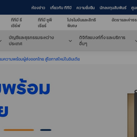
ห้องข่าว
เกี่ยวกับ ทีทีบี
ความยั่งยืน
นักลงทุนสัมพันธ์
ศูน
ทีทีบี รี
ทีทีบี ซูพี
โปรโมชันและสิทธิ
อัตราและค่าธร
เซิร์ฟ
เรียร์
พิเศษ
บัญชีและธุรกรรมระหว่าง
ดิจิทัลแบงก์กิ้ง และบริการ
ประเทศ
อื่นๆ
ยมความพร้อมผู้ส่งออกไทย สู่โอกาสใหม่ในอินเดีย