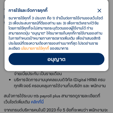
“เป็นได้มากกว่า แค่การโอนเงิน” ด้วยบริการ
การใช้และจัดการคุกกี้
เสริมที่ดูแลพนักงานอย่างมีประสิทธิภาพทั้ง 4
ธนาคารใช้คุกกี้ 3 ประเภท คือ 1) จำเป็นต่อการใช้งานของเว็บไซต์
พลัส
2) เพื่อประสบการณ์ที่ดีของท่าน และ 3) เพื่อการวิเคราะห์วิจัย
โดยการใช้คุกกี้จะไม่สามารถระบุตัวตนของผู้ใช้งานได้ ท่าน
สิทธิประโยชน์ของพนักงาน (Employee Benefits) กดโอน
สามารถกดปุ่ม “อนุญาต” ให้ธนาคารเก็บคุกกี้การใช้งานของท่าน
จ่ายฟรีทั่วประเทศพร้อมอัตรา ดอกเบี้ยพิเศษบัญชีเพื่อ
ในการกำหนดเป้าหมายทางการตลาดเพิ่มเติม เพื่อนำเสนอสิทธิ
ออมและสินเชื่อ
ประโยชน์ที่ตรงความต้องการของท่านมากที่สุด โปรดอ่านราย
ละเอียด
นโยบายการใช้คุกกี้
ของธนาคาร
กองทุนสำรองเลี้ยงชีพ บริหารจัดการกองทุนสำรอง
เลี้ยงชีพโดยผู้ดูแลมืออาชีพ เพื่อวางแผนการออมระยะ
อนุญาต
ยาวให้พนักงานมีเงินเพียงพอใช้จ่ายยามเกษียณ
ประกันกลุ่ม (Group Insurance) ราคาสุดพิเศษพร้อมการ
จ่ายเบี้ยประกัน เป็นรายเดือน
บริหารจัดการงานบุคคลแบบดิจิทัล (Digital HRM) ครบ
ทุกฟีเจอร์ ครอบคลุมการใช้งานทั้งบริษัท และ พนักงาน
สนใจการใช้ระบบ ttb payroll plus สามารถดูรายละเอียดที่
เว็บไซต์เพิ่มเติม
คลิกที่นี่
จากเทรนด์บริหารคนในปี 2023 ทั้ง 5 ข้อที่จะพบว่า พนักงานจะ