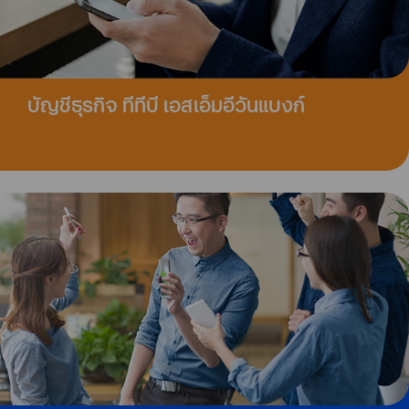
บัญชีธุรกิจ ทีทีบี เอสเอ็มอีวันแบงก์