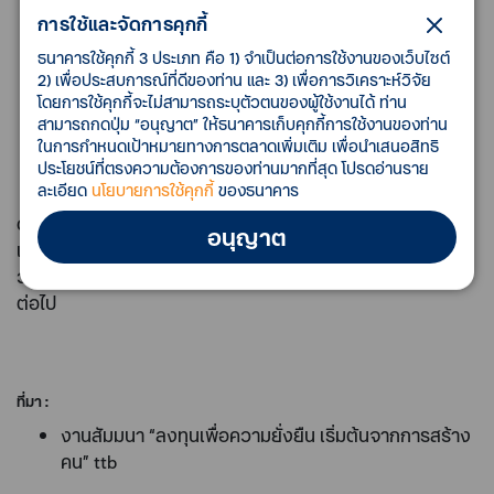
การใช้และจัดการคุกกี้
มั่นใจได้
ผู้ติดตั้งจะมีการออกหนังสือค้ำประกันการผลิตกระแส
ธนาคารใช้คุกกี้ 3 ประเภท คือ 1) จำเป็นต่อการใช้งานของเว็บไซต์
2) เพื่อประสบการณ์ที่ดีของท่าน และ 3) เพื่อการวิเคราะห์วิจัย
ไฟฟ้าให้กับลูกค้า และธนาคารสนับสนุนค่าใช้จ่ายสำหรับ
โดยการใช้คุกกี้จะไม่สามารถระบุตัวตนของผู้ใช้งานได้ ท่าน
ค่าธรรมเนียมบำรุงรักษาล่วงหน้าตลอดระยะเวลาสินเชื่อ
สามารถกดปุ่ม “อนุญาต” ให้ธนาคารเก็บคุกกี้การใช้งานของท่าน
ในการกำหนดเป้าหมายทางการตลาดเพิ่มเติม เพื่อนำเสนอสิทธิ
รับวงเงินกู้สูงสุด 100% ของมูลค่าการลงทุนแผงโซลาร์
ประโยชน์ที่ตรงความต้องการของท่านมากที่สุด โปรดอ่านราย
ละเอียด
นโยบายการใช้คุกกี้
ของธนาคาร
ด้วยสินเชื่อที่ออกแบบมาเพื่อการติดตั้งโซลาร์รูฟท็อป โดย
อนุญาต
เฉพาะ พร้อมพันธมิตรมืออาชีพที่พร้อมให้คำแนะนำแบบครบ
วงจร การเริ่มต้นทำธุรกิจเพื่อความยั่งยืนจึงไม่ใช่เรื่องยากอีก
ต่อไป
ที่มา :
งานสัมมนา “ลงทุนเพื่อความยั่งยืน เริ่มต้นจากการสร้าง
คน” ttb