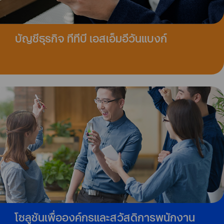
บัญชีธุรกิจ ทีทีบี เอสเอ็มอีวันแบงก์
โซลูชันเพื่อองค์กรและสวัสดิการพนักงาน