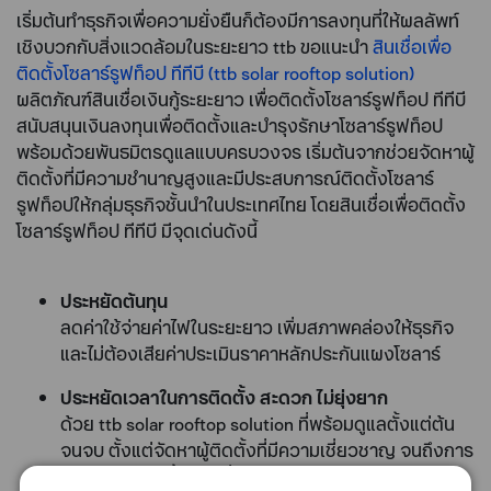
เริ่มต้นทำธุรกิจเพื่อความยั่งยืนก็ต้องมีการลงทุนที่ให้ผลลัพท์
เชิงบวกกับสิ่งแวดล้อมในระยะยาว ttb ขอแนะนำ
สินเชื่อเพื่อ
ติดตั้งโซลาร์รูฟท็อป ทีทีบี (ttb solar rooftop solution)
ผลิตภัณฑ์สินเชื่อเงินกู้ระยะยาว เพื่อติดตั้งโซลาร์รูฟท็อป ทีทีบี
สนับสนุนเงินลงทุนเพื่อติดตั้งและบำรุงรักษาโซลาร์รูฟท็อป
พร้อมด้วยพันธมิตรดูแลแบบครบวงจร เริ่มต้นจากช่วยจัดหาผู้
ติดตั้งที่มีความชำนาญสูงและมีประสบการณ์ติดตั้งโซลาร์
รูฟท็อปให้กลุ่มธุรกิจชั้นนำในประเทศไทย โดยสินเชื่อเพื่อติดตั้ง
โซลาร์รูฟท็อป ทีทีบี มีจุดเด่นดังนี้
ประหยัดต้นทุน
ลดค่าใช้จ่ายค่าไฟในระยะยาว เพิ่มสภาพคล่องให้ธุรกิจ
และไม่ต้องเสียค่าประเมินราคาหลักประกันแผงโซลาร์
ประหยัดเวลาในการติดตั้ง สะดวก ไม่ยุ่งยาก
ด้วย ttb solar rooftop solution ที่พร้อมดูแลตั้งแต่ต้น
จนจบ ตั้งแต่จัดหาผู้ติดตั้งที่มีความเชี่ยวชาญ จนถึงการ
ขออนุญาตติดตั้ง โดยที่ลูกค้าไม่ต้องดำเนินการเอง