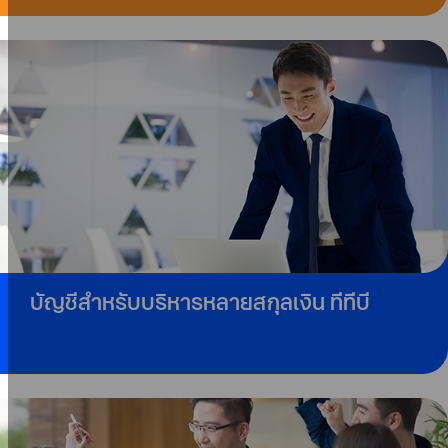
บัญชีสำหรับบริหารหลายสกุลเงิน ทีทีบี