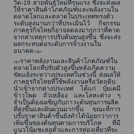
วิด-
19
สายพันธุ์ใหม่ที่รุนแรง ซึ่งจะส่งผล
ให้ราคาสินค้าโภคภัณฑ์และพลังงานใน
ตลาดโลกและตลาดในประเทศทรงตัว
ระดับสูงนานกว่าที่ประเมินไว้ กิจกรรม
ภาคธุรกิจไทยก็อาจลดลงมากกว่าที่คาด
จากสาเหตุการปรับต้นทุนสูงขึ้น ซึ่งจะส่ง
ผลกระทบต่อระดับการจ้างงานใน
อนาคต
</p>
ราคาพลังงานและสินค้าโภคภัณฑ์ใน
<p>
ตลาดโลกที่ปรับตัวสูงขึ้นหลังเกิดความ
ขัดแย้งระหว่างประเทศในช่วงนี้ ส่งผลให้
ภาคธุรกิจไทยที่ใช้พลังงานหรือวัตถุดิบ
นำเข้าจากต่างประเทศ
ได้แก่
ปุ๋ยเคมี
ข้าวโพด ถั่วเหลือง และโลหะต่าง ๆ
จำ
เป็น
ต้องเผชิญกับภาวะต้นทุนการผลิต
ที่สูงขึ้นและผันผวนมากขึ้น ขณะที่การ
ปรับราคาสินค้าขึ้นยังทำได้น้อยกว่าการ
เพิ่มขึ้นของต้นทุนตามการบริโภค ที่มี
แนวโน้มชะลอตัวและการท่องเที่ยวที่จะ