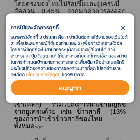
โดยตรงของไทยไปรัสเซียและยูเครนมี
สัดส่วน
0.45%
จากมูลค่าการส่งออก
ทั้งหมด โดยสินค้าส่งออกจากไทยไปยัง
รัสเซียที่จะได้รับผลกระทบสูงสุด คือ
การใช้และจัดการคุกกี้
หมวดยานยนต์และชิ้นส่วน (
30%
ของ
ธนาคารใช้คุกกี้ 3 ประเภท คือ 1) จำเป็นต่อการใช้งานของเว็บไซต์
มูลค่าส่งออกไปรัสเซียทั้งหมด) จาก
2) เพื่อประสบการณ์ที่ดีของท่าน และ 3) เพื่อการวิเคราะห์วิจัย
ปัญหาห่วงโซ่การผลิตที่รุนแรงขึ้นและ
โดยการใช้คุกกี้จะไม่สามารถระบุตัวตนของผู้ใช้งานได้ ท่าน
การขนส่งสินค้าที่อาจ
สะดุดตัวชั่วคราว
สามารถกดปุ่ม “อนุญาต” ให้ธนาคารเก็บคุกกี้การใช้งานของท่าน
ขณะที่การนำเข้าโดยตรงจากรัสเซียจะ
ในการกำหนดเป้าหมายทางการตลาดเพิ่มเติม เพื่อนำเสนอสิทธิ
ได้รับผลกระทบ
ผ่าน
ราคานำเข้าที่พุ่งสูง
ประโยชน์ที่ตรงความต้องการของท่านมากที่สุด โปรดอ่านราย
ละเอียด
นโยบายการใช้คุกกี้
ของธนาคาร
ขึ้นและการขาดแคลนสินค้าในกลุ่มปุ๋ย
เคมี
(8%
ของการนำเข้าปุ๋ยทั้งหมดของ
อนุญาต
ไทย) น้ำมันดิบ
(3%
ของการนำเข้า
น้ำมันดิบ
)
และเหล็ก (
2%
ของการนำ
เข้าเหล็ก) รวมไปถึงการนำเข้าธัญพืช
จากยูเครนด้วย
เช่น ข้าวสาลี
(
13%
ของการนำเข้าข้าวสาลีของไทย
ทั้งหมด
</p>