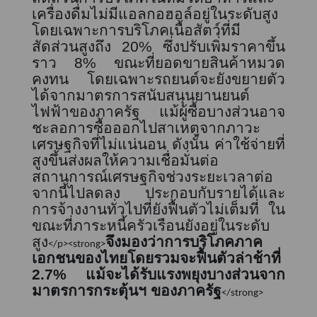
เครื่องดื่มไม่มีแอลกอฮอล์อยู่ในระดับสูง
โดยเฉพาะการบริโภคเนื้อสัตว์ที่มี
สัดส่วนสูงถึง
20%
ซึ่งปรับเพิ่มราคาขึ้น
ราว
8%
ขณะที่ยอดขายสินค้าหมวด
คงทน โดยเฉพาะรถยนต์จะยังขยายตัว
ได้จากมาตรการสนับสนุนยานยนต์
ไฟฟ้าของภาครัฐ แม้ผู้ซื้อบางส่วนอาจ
ชะลอการซื้อออกไปสาเหตุจากภาวะ
เศรษฐกิจที่ไม่แน่นอน ดังนั้น ค่าใช้จ่ายที่
สูงขึ้นส่งผลให้ความเชื่อมั่นต่อ
สถานการณ์เศรษฐกิจช่วงระยะเวลาต่อ
จากนี้ไปลดลง ประกอบกับรายได้และ
การจ้างงานทั่วไปที่ยังฟื้นตัวไม่เต็มที่ ใน
ขณะที่ภาระหนี้ครัวเรือนยังอยู่ในระดับ
สูง
จึงมองว่าการบริโภคภาค
</p><strong>
เอกชนของไทยโดยรวมจะฟื้นตัวล่าช้าที่
2.7%
แม้จะได้รับแรงพยุงบางส่วนจาก
มาตรการกระตุ้นฯ ของภาครัฐ
</strong>