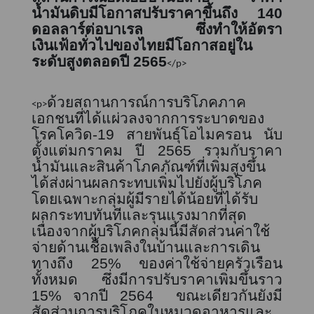
น้ำมันดิบมีโอกาสปรับราคาขึ้นถึง
140
ดอลลาร์ต่อบาเรล
ซึ่งทำให้อัตรา
เงินเฟ้อทั่วไปของไทยมีโอกาสอยู่ใน
ระดับสูงตลอดปี
2565
</p>
ด้วยสถานการณ์การบริโภคภาค
<p>
เอกชนที่ได้แผ่วลงจากการระบาดของ
โรคโควิด-
19
สายพันธุ์โอไมครอน นับ
ตั้งแต่มกราคม ปี
2565
รวมกับราคา
น้ำมันและสินค้าโภคภัณฑ์ที่เพิ่มสูงขึ้น
ไ
ด้ส่ง
ผ่าน
ผลกระทบเพิ่มไปยังผู้บริโภค
โดยเฉพาะกลุ่มผู้มีรายได้น้อยที่ได้รับ
ผลกระทบทันทีและรุนแรงมากที่สุด
เนื่องจากผู้บริโภคกลุ่มนี้มีสัดส่วนค่าใช้
จ่ายด้านเชื้อเพลิงในบ้านและการเดิน
ทางถึง
25%
ของค่าใช้จ่ายครัวเรือน
ทั้งหมด ซึ่งมีการปรับราคาเพิ่มขึ้นราว
15%
จากปี
2564
ขณะเดียวกันยังมี
สัดส่วนการบริโภคในหมวดอาหารและ