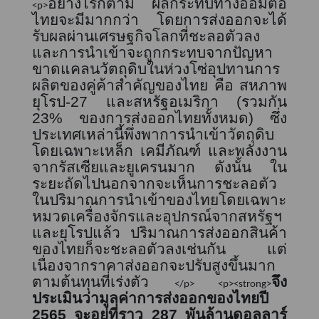
อย่างไรก็ตาม ผลกระทบทางอ้อมต่อ
<p>
ไทยจะมีมากกว่า โดยการส่งออกจะได้
รับผลผ่านเศรษฐกิจโลกที่ชะลอตัวลง
และการนำเข้าจะถูกกระทบจากปัญหา
ขาดแคลนวัตถุดิบในห่วงโซ่อุปทานการ
ผลิตของคู่ค้าสำคัญของไทย คือ สหภาพ
ยุโรป
-27
และสหรัฐอเมริกา
(
รวมกัน
23%
ของการส่งออกไทยทั้งหมด) ซึ่ง
ประเทศเหล่านี้พึ่งพาการนำเข้าวัตถุดิบ
โดยเฉพาะเหล็ก เคมีภัณฑ์ และพลังงาน
จากรัสเซียและยูเครนมาก ดังนั้น ใน
ระยะถัดไปนอกจากจะเห็นการชะลอตัว
ในปริมาณการนำเข้าของไทยโดยเฉพาะ
หมวดเครื่องจักรและอุปกรณ์จากสหรัฐฯ
และยุโรปแล้ว ปริมาณการส่งออกสินค้า
ของไทยก็จะชะลอตัวลงเช่นกัน แต่
เนื่องจากราคาส่งออกจะปรับสูงขึ้นมาก
ตามต้นทุนที่เร่งตัว
จึง
</p> <p><strong>
ประเมินว่ามูลค่าการส่งออกของไทยปี
2565
จะอยู่ที่ราว
287
พันล้านดอลลาร์