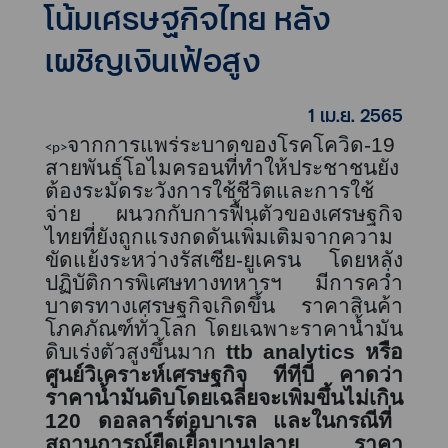
โน้มเศรษฐกิจไทย หลัง
เผชิญเงินเฟ้อสูง
1 เม.ย. 2565
จากการแพร่ระบาดของโรคโควิด-
19
<p>
สายพันธุ์โอไมครอนที่ทำให้ประชาชนยัง
ต้องระมัดระวังการใช้ชีวิตและการใช้
จ่าย ผนวกกับการฟื้นตัวของเศรษฐกิจ
ไทยที่ยังถูกแรงกดดันเพิ่มเติมจากความ
ขัดแย้งระหว่างรัสเซีย
-
ยูเครน โดยหลัง
ปฏิบัติการพิเศษทางทหารฯ มีการคว่ำ
บาตรทางเศรษฐกิจเกิดขึ้น ราคาสินค้า
โภคภัณฑ์ทั่วโลก โดยเฉพาะราคาน้ำมัน
ดิบเร่งตัวสูงขึ้นมาก
ttb analytics หรือ
ศูนย์วิเคราะห์เศรษฐกิจ ทีทีบี
คาดว่า
ราคาน้ำมันดิบโดยเฉลี่ยจะเพิ่มขึ้นไม่เกิน
120
ดอลลาร์ต่อบาเรล และในกรณีที่
สถานการณ์ยืดเยื้อบานปลาย ราคา