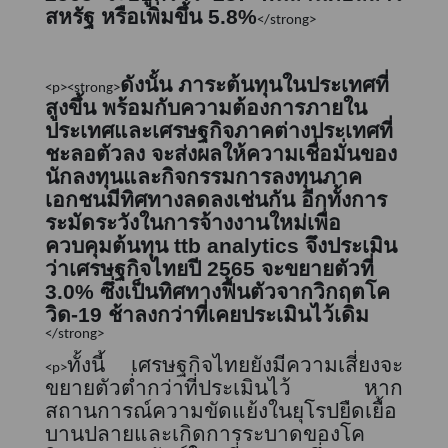
สหรัฐ หรือเพิ่มขึ้น
5.8%
</strong>
ดังนั้น ภาระต้นทุนในประเทศที่
<p><strong>
สูงขึ้น พร้อมกับความต้องการภายใน
ประเทศและเศรษฐกิจภาคต่างประเทศที่
ชะลอตัวลง จะส่งผลให้ความเชื่อมั่นของ
นักลงทุนและกิจกรรมการลงทุนภาค
เอกชนมีทิศทางลดลงเช่นกัน อีกทั้งการ
ระมัดระวังในการจ้างงานใหม่เพื่อ
ควบคุมต้นทุน
ttb analytics
จึงประเมิน
ว่าเศรษฐกิจไทยปี
2565
จะขยายตัวที่
3.0%
ซึ่งเป็นทิศทางฟื้นตัวจากวิกฤตโค
วิด-19 ช้าลงกว่าที่เคยประเมินไว้เดิม
</strong>
ทั้งนี้ เศรษฐกิจไทยยังมีความเสี่ยงจะ
<p>
ขยายตัวต่ำกว่าที่ประเมินไว้ หาก
สถานการณ์ความขัดแย้งในยุโรปยืดเยื้อ
บานปลายและเกิดการระบาดของโค