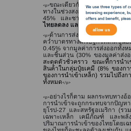
ขณะเดียวกันราคาน้ำมันที่แพ
We use three types of c
<p>
ทางในช่วงสงกรานต์ อีกทั้งนักท่
browsing experience, but
45%
และชาวรัสเซีย
7%
offers and benefit, plea
<strong>
ไทยลดลง และคาดว่าในปี
2565
allow us
ด้านการส่งออกและนำเข้าสินค
<p>
คว่ำบาตรทางเศรษฐกิจที่เกิดขึ้
0.45%
จากมูลค่าการส่งออกทั้งห
และชิ้นส่วน (
30%
ของมูลค่าส่งอ
สะดุดตัวชั่วคราว ขณะที่การนำเ
สินค้าในกลุ่มปุ๋ยเคมี
(8%
ของการน
ของการนำเข้าเหล็ก) รวมไปถึงกา
ทั้งหมด
</p>
อย่างไรก็ตาม ผลกระทบทางอ้อ
<p>
การนำเข้าจะถูกกระทบจากปัญห
ยุโรป
-27
และสหรัฐอเมริกา
(
รว
เฉพาะเหล็ก เคมีภัณฑ์ และพลั
ปริมาณการนำเข้าของไทยโดยเฉพา
ของไทยก็จะชะลอตัวลงเช่นกัน แต่