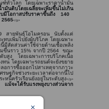
ณฑ์ทั่วโลก โดยเฉพาะราคาน้ำมัน
มันดิบโดยเฉลี่ยจะเพิ่มขึ้นไม่เกิน
ิบมีโอกาสปรับราคาขึ้นถึง
140
ี
2565
</p>
9
สายพันธุ์โอไมครอน นับตั้งแต่
ะทบเพิ่มไปยังผู้บริโภค โดยเฉพาะ
ี้มีสัดส่วนค่าใช้จ่ายด้านเชื้อเพลิง
ิ่มขึ้นราว
15%
จากปี
2564
ขณะ
ระดับสูง โดยเฉพาะการบริโภคเนื้อ
คงทน โดยเฉพาะรถยนต์จะยังขยาย
ะลอการซื้อออกไปสาเหตุจากภาวะ
ณ์เศรษฐกิจช่วงระยะเวลาต่อจากนี้ไป
นี้ครัวเรือนยังอยู่ในระดับสูง
</p>
้จะได้รับแรงพยุงบางส่วนจาก