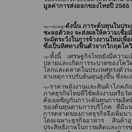
มูลค่าการส่งออกของไทยปี
2565
ดังนั้น ภาระต้นทุนในปร
<p><strong>
ชะลอตัวลง จะส่งผลให้ความเชื่อ
ระมัดระวังในการจ้างงานใหม่เพื่
ซึ่งเป็นทิศทางฟื้นตัวจากวิกฤตโคว
ทั้งนี้ เศรษฐกิจไทยยังมีความ
<p>
ปลายและเกิดการระบาดของโควิ
โลกและตลาดในประเทศทรงตัวระด
สาเหตุการปรับต้นทุนสูงขึ้น ซึ่
ราคาพลังงานและสินค้าโภคภัณฑ์
<p>
ภาคธุรกิจไทยที่ใช้พลังงานหรือว
ต้องเผชิญกับภาวะต้นทุนการผลิตที
ของต้นทุนตามการบริโภค ที่มีแนว
การตลาดของภาคธุรกิจจึง
เพิ่ม
มา
โดยเฉพาะธุรกิจอาหาร สินค้า
ประสิทธิภาพในการผลิตและการขน