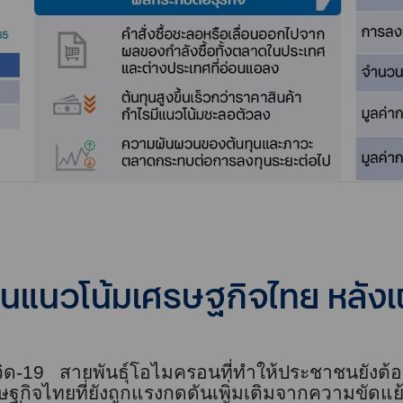
มินแนวโน้มเศรษฐกิจไทย หลังเ
ิด-
19
สายพันธุ์โอไมครอนที่ทำให้ประชาชนยังต้อง
กิจไทยที่ยังถูกแรงกดดันเพิ่มเติมจากความขัดแย้ง