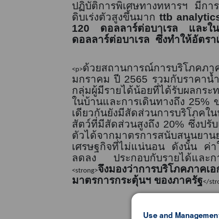
ปฏิบัติการพิเศษทางทหารฯ มีกา
ดิบเร่งตัวสูงขึ้นมาก
ttb analytics
120
ดอลลาร์ต่อบาเรล และในก
ดอลลาร์ต่อบาเรล
ซึ่งทำให้อัตร
ด้วยสถานการณ์การบริโภคภาค
<p>
มกราคม ปี
2565
รวมกับราคาน้ำม
กลุ่มผู้มีรายได้น้อยที่ได้รับผลกระ
ในบ้านและการเดินทางถึง
25%
ข
เดียวกันยังมีสัดส่วนการบริโภคใ
สัตว์ที่มีสัดส่วนสูงถึง
20%
ซึ่งปร
ตัวได้จากมาตรการสนับสนุนยาน
เศรษฐกิจที่ไม่แน่นอน ดังนั้น ค่า
ลดลง ประกอบกับรายได้และการจ้าง
จึงมองว่าการบริโภคภาคเ
<strong>
มาตรการกระตุ้นฯ ของภาครัฐ
</str
Use and Management