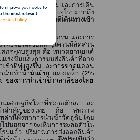
 โดยกระทบต่อกิจกรรมและการเดิน
to improve your website
ระเทศส่วนใหญ่เป็นชาวยุโรปมากถึง
e the most relevant
นักท่องเที่ยวต่างชาติเดินทางเข้า
ookies Policy
.
/strong>
งระหว่างรัสเซีย
-
ยูเครน และการ
ไทยไปรัสเซียและยูเครนมีสัดส่วน
ับผลกระทบสูงสุด คือ หมวดยานยนต์
ุนแรงขึ้นและการขนส่งสินค้าที่อาจ
เข้าที่พุ่งสูงขึ้นและการขาดแคลน
นำเข้าน้ำมันดิบ
)
และเหล็ก (
2%
%
ของการนำเข้าข้าวสาลีของไทย
านเศรษฐกิจโลกที่ชะลอตัวลง และ
คู่ค้าสำคัญของไทย คือ สหภาพ
่านี้พึ่งพาการนำเข้าวัตถุดิบโดย
ัดไปนอกจากจะเห็นการชะลอตัวใน
โรปแล้ว ปริมาณการส่งออกสินค้า
่เร่งตัว
จึงประเมินว่า