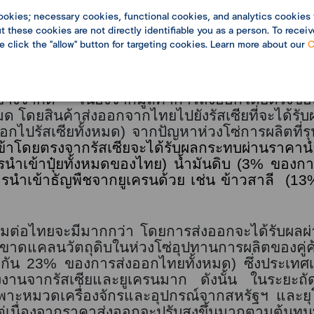
งขึ้นจะส่งผลให้การท่องเที่ยวภายในประเทศลดลง
ookies; necessary cookies, functional cookies, and analytics cookies 
องเที่ยวต่างชาติที่ทยอยเดินทางเข้าไทยหลังเปิดป
 these cookies are not directly identifiable you as a person. To receiv
ซึ่งความไม่มั่นคงในภูมิภาคยุโรปจะส่งผลให้จำนวน
se click the "allow" button for targeting cookies. Learn more about our
C
จะมีนักท่องเที่ยวต่างชาติเข้าไทยเพียง
4.5
ล้านคน
<
้าของไทย จะได้รับผลกระทบทางตรงจากความขัดแย้
นอย่างจำกัด เนื่องจากมูลค่าการส่งออกโดยตรงของ
มด โดยสินค้าส่งออกจากไทยไปยังรัสเซียที่จะได้ร
อกไปรัสเซียทั้งหมด) จากปัญหาห่วงโซ่การผลิตที่ร
ข้าโดยตรงจากรัสเซียจะได้รับผลกระทบ
ผ่าน
ราคานำ
ำเข้าปุ๋ยทั้งหมดของไทย) น้ำมันดิบ
(3%
ของการ
รนำเข้าธัญพืช
จากยูเครนด้วย
เช่น ข้าวสาลี
(
13
มต่อไทยจะมีมากกว่า โดยการส่งออกจะได้รับผลผ่
าขาดแคลนวัตถุดิบในห่วงโซ่อุปทานการผลิตของ
มกัน
23%
ของการส่งออกไทยทั้งหมด) ซึ่งประเทศเหล
งงานจากรัสเซียและยูเครนมาก ดังนั้น ในระยะถ
ะหมวดเครื่องจักรและอุปกรณ์จากสหรัฐฯ และยุ
เนื่องจากราคาส่งออกจะปรับสูงขึ้นมากตามต้นทุนที