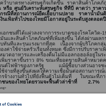
รคว่ำบาตรทางเศรษฐกิจเกิดขึ้น ราคาสินค้าโภคภั
 หรือ ศูนย์วิเคราะห์เศรษฐกิจ ทีทีบี
คาดว่า ราคาน้ำ
รณีที่สถานการณ์ยืดเยื้อบานปลาย ราคาน้ำมันด
าเงินเฟ้อทั่วไปของไทยมีโอกาสอยู่ในระดับสูงตลอดป
เอกชนที่ได้แผ่วลงจากการระบาดของโรคโควิด-
1
ันและสินค้าโภคภัณฑ์ที่เพิ่มสูงขึ้น
ไ
ด้ส่ง
ผ่าน
ผลกร
ทบทันทีและรุนแรงมากที่สุด เนื่องจากผู้บริโภคกลุ่มน
องค่าใช้จ่ายครัวเรือนทั้งหมด ซึ่งมีการปรับราคาเพ
นหมวดอาหารและเครื่องดื่มไม่มีแอลกอฮอล์อยู่ใน
ับเพิ่มราคาขึ้นราว
8%
ขณะที่ยอดขายสินค้าหมวด
ยนต์ไฟฟ้าของภาครัฐ แม้ผู้ซื้อบางส่วนอาจช
ใช้จ่ายที่สูงขึ้นส่งผลให้ความเชื่อมั่นต่อสถานการ
งานทั่วไปที่ยังฟื้นตัวไม่เต็มที่ ในขณะที่ภาระห
อกชนของไทยโดยรวมจะฟื้นตัวล่าช้าที่
2.7%
แม
ong>
 of Cookies