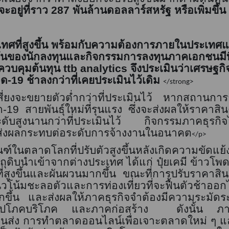
จะอยู่ที่ราว
287
พันล้านดอลลาร์สหรัฐ หรือเพิ่มขึ้น
ะเทศที่สูงขึ้น พร้อมกับความต้องการภายในประเทศ
มั่นของนักลงทุนและกิจกรรมการลงทุนภาคเอกชนมีทิ
อควบคุมต้นทุน
ttb analytics
จึงประเมินว่าเศรษฐก
ิด-19 ช้าลงกว่าที่เคยประเมินไว้เดิม
</strong>
เสี่ยงจะขยายตัวต่ำกว่าที่ประเมินไว้ หากสถานการ
ด-
19
สายพันธุ์ใหม่ที่รุนแรง ซึ่งจะส่งผลให้ราค
ับสูงนานกว่าที่ประเมินไว้ กิจกรรมภาคธุรกิจ
งจะส่งผลกระทบต่อระดับการจ้างงานในอนาคต
</p>
ในตลาดโลกที่ปรับตัวสูงขึ้นหลังเกิดความขัดแย้ง
ัตถุดิบนำเข้าจากต่างประเทศ
ได้แก่
ปุ๋ยเคมี ข้าวโพ
่สูงขึ้นและผันผวนมากขึ้น ขณะที่การปรับราคาสินค้า
โน้มชะลอตัวและการท่องเที่ยวที่จะฟื้นตัวช้าออ
กขึ้น และส่งผลให้ภาคธุรกิจจำต้องมีความระมัด
อุปโภคบริโภค และภาคก่อสร้าง
ดังนั้น ภา
ส่ง การทำตลาดออนไลน์เพื่อเจาะตลาดใหม่ ๆ แล