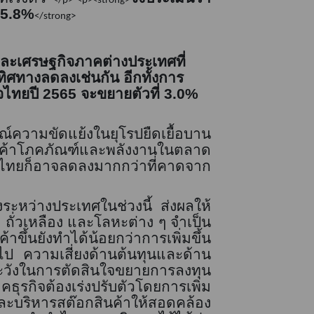
</p> <p><strong>
5.8%
</strong>
และเศรษฐกิจภาคต่างประเทศที่
ศทางลดลงเช่นกัน อีกทั้งการ
ิจไทยปี
2565
จะขยายตัวที่
3.0%
ณ์ความขัดแย้งในยุโรปยืดเยื้อบาน
าสินค้าโภคภัณฑ์และพลังงานในตลาด
ไทยก็อาจลดลงมากกว่าที่คาดจาก
ระหว่างประเทศในช่วงนี้ ส่งผลให้
ด ถั่วเหลือง และโลหะต่าง ๆ จำ
เป็น
ขึ้นยังทำได้น้อยกว่าการเพิ่มขึ้น
กไป ความเสี่ยงด้านต้นทุนและด้าน
ระวังในการตัดสินใจขยายการลงทุน
คธุรกิจต้องเร่งปรับตัวโดยการ
เพิ่ม
ะบริหารสต๊อกสินค้าให้สอดคล้อง