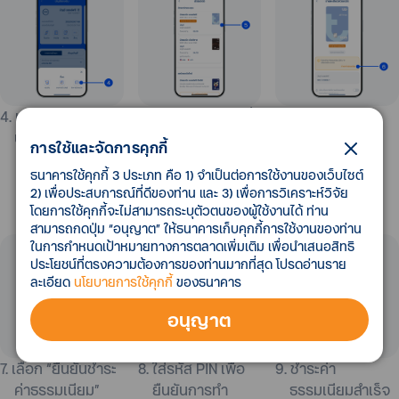
4. เลือก “จัดการ
5. เลือกบัตรเดบิตที่
6. เลือก “ชำระค่า
บัตรเดบิต”​
มีสถานะ “ค้าง
ธรรมเนียม”
การใช้และจัดการคุกกี้
ชำระค่า
ธนาคารใช้คุกกี้ 3 ประเภท คือ 1) จำเป็นต่อการใช้งานของเว็บไซต์
ธรรมเนียม”
2) เพื่อประสบการณ์ที่ดีของท่าน และ 3) เพื่อการวิเคราะห์วิจัย
โดยการใช้คุกกี้จะไม่สามารถระบุตัวตนของผู้ใช้งานได้ ท่าน
สามารถกดปุ่ม “อนุญาต” ให้ธนาคารเก็บคุกกี้การใช้งานของท่าน
ในการกำหนดเป้าหมายทางการตลาดเพิ่มเติม เพื่อนำเสนอสิทธิ
ประโยชน์ที่ตรงความต้องการของท่านมากที่สุด โปรดอ่านราย
ละเอียด
นโยบายการใช้คุกกี้
ของธนาคาร
อนุญาต
7. เลือก “ยืนยันชำระ
8. ใส่รหัส PIN เพื่อ
9. ชำระค่า
ค่าธรรมเนียม”
ยืนยันการทำ
ธรรมเนียมสำเร็จ