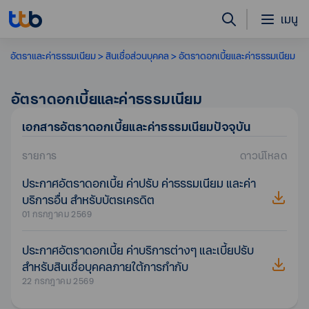
เมนู
อัตราและค่าธรรมเนียม
สินเชื่อส่วนบุคคล
อัตราดอกเบี้ยและค่าธรรมเนียม
อัตราดอกเบี้ยและค่าธรรมเนียม
เอกสาร
อัตราดอกเบี้ยและค่าธรรมเนียม
ปัจจุบัน
รายการ
ดาวน์โหลด
ประกาศอัตราดอกเบี้ย ค่าปรับ ค่าธรรมเนียม และค่า
บริการอื่น สำหรับบัตรเครดิต
01 กรกฎาคม 2569
ประกาศอัตราดอกเบี้ย ค่าบริการต่างๆ และเบี้ยปรับ
สำหรับสินเชื่อบุคคลภายใต้การกำกับ
22 กรกฎาคม 2569