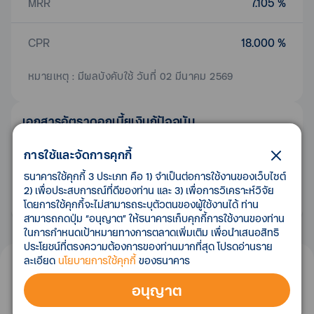
MRR
7.105 %
CPR
18.000 %
หมายเหตุ : มีผลบังคับใช้ วันที่ 02 มีนาคม 2569
เอกสาร
อัตราดอกเบี้ยเงินกู้
ปัจจุบัน
รายการ
ดาวน์โหลด
การใช้และจัดการคุกกี้
ธนาคารใช้คุกกี้ 3 ประเภท คือ 1) จำเป็นต่อการใช้งานของเว็บไซต์
เอกสารประกาศอัตราดอกเบี้ยเงินกู้
2) เพื่อประสบการณ์ที่ดีของท่าน และ 3) เพื่อการวิเคราะห์วิจัย
02 มีนาคม 2569
โดยการใช้คุกกี้จะไม่สามารถระบุตัวตนของผู้ใช้งานได้ ท่าน
สามารถกดปุ่ม “อนุญาต” ให้ธนาคารเก็บคุกกี้การใช้งานของท่าน
ในการกำหนดเป้าหมายทางการตลาดเพิ่มเติม เพื่อนำเสนอสิทธิ
ประโยชน์ที่ตรงความต้องการของท่านมากที่สุด โปรดอ่านราย
ละเอียด
นโยบายการใช้คุกกี้
ของธนาคาร
เอกสาร
อัตราดอกเบี้ยเงินกู้
ย้อนหลัง
อนุญาต
รายการ
ดาวน์โหลด