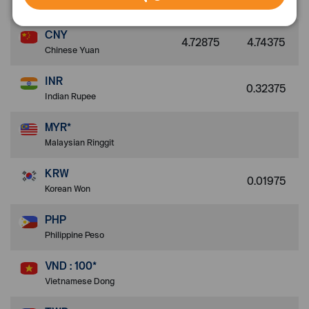
United Arab Emirates Dirham
CNY
4.72875
4.74375
Chinese Yuan
INR
0.32375
Indian Rupee
MYR*
Malaysian Ringgit
KRW
0.01975
Korean Won
PHP
Philippine Peso
VND : 100*
Vietnamese Dong