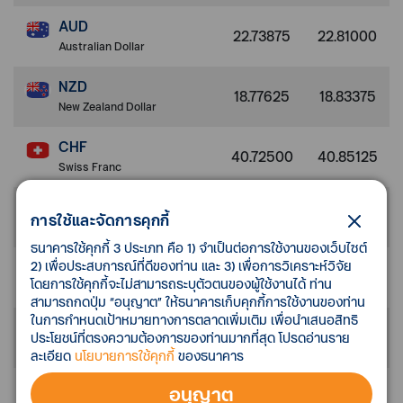
AUD
22.73875
22.81000
Australian Dollar
NZD
18.77625
18.83375
New Zealand Dollar
CHF
40.72500
40.85125
Swiss Franc
DKK
5.00250
5.01750
การใช้และจัดการคุกกี้
Danish Krone
ธนาคารใช้คุกกี้ 3 ประเภท คือ 1) จำเป็นต่อการใช้งานของเว็บไซต์
2) เพื่อประสบการณ์ที่ดีของท่าน และ 3) เพื่อการวิเคราะห์วิจัย
NOK
3.46125
3.47125
โดยการใช้คุกกี้จะไม่สามารถระบุตัวตนของผู้ใช้งานได้ ท่าน
Norwegian Krona
สามารถกดปุ่ม “อนุญาต” ให้ธนาคารเก็บคุกกี้การใช้งานของท่าน
ในการกำหนดเป้าหมายทางการตลาดเพิ่มเติม เพื่อนำเสนอสิทธิ
SEK
3.43500
3.44500
ประโยชน์ที่ตรงความต้องการของท่านมากที่สุด โปรดอ่านราย
Swedish Krona
ละเอียด
นโยบายการใช้คุกกี้
ของธนาคาร
AED
อนุญาต
8.49875