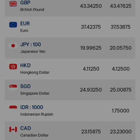
GBP
43.34250
43.47625
British Pound
EUR
37.42375
37.53875
Euro
JPY : 100
19.99625
20.05750
Japanese Yen
HKD
4.11250
4.12500
Hongkong Dollar
SGD
24.93250
25.00875
Singapore Dollar
IDR : 1000
1.75000
Indonesian Rupiah
CAD
23.15875
23.23000
Canadian Dollar