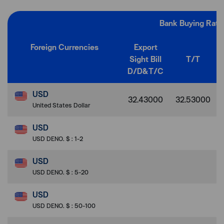
Bank Buying Rate
Foreign Currencies
Export
Sight Bill
T/T
D/D&T/C
USD
32.43000
32.53000
United States Dollar
USD
USD DENO. $ : 1-2
USD
USD DENO. $ : 5-20
USD
USD DENO. $ : 50-100