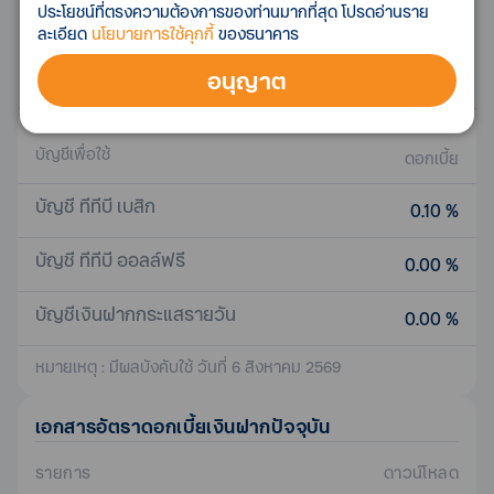
ประโยชน์ที่ตรงความต้องการของท่านมากที่สุด โปรดอ่านราย
24 เดือน
ละเอียด
นโยบายการใช้คุกกี้
ของธนาคาร
สูงสุด 0.90 %
อนุญาต
36 เดือน
สูงสุด 0.90 %
บัญชีเพื่อใช้
ดอกเบี้ย
บัญชี ทีทีบี เบสิก
0.10 %
บัญชี ทีทีบี ออลล์ฟรี
0.00 %
บัญชีเงินฝากกระแสรายวัน
0.00 %
หมายเหตุ : มีผลบังคับใช้ วันที่ 6 สิงหาคม 2569
เอกสาร
อัตราดอกเบี้ยเงินฝาก
ปัจจุบัน
รายการ
ดาวน์โหลด