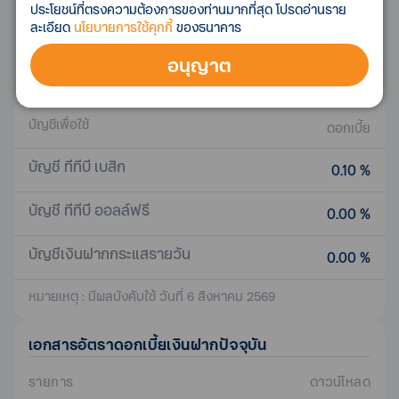
ประโยชน์ที่ตรงความต้องการของท่านมากที่สุด โปรดอ่านราย
24 เดือน
ละเอียด
นโยบายการใช้คุกกี้
ของธนาคาร
สูงสุด 0.90 %
อนุญาต
36 เดือน
สูงสุด 0.90 %
บัญชีเพื่อใช้
ดอกเบี้ย
บัญชี ทีทีบี เบสิก
0.10 %
บัญชี ทีทีบี ออลล์ฟรี
0.00 %
บัญชีเงินฝากกระแสรายวัน
0.00 %
หมายเหตุ : มีผลบังคับใช้ วันที่ 6 สิงหาคม 2569
เอกสาร
อัตราดอกเบี้ยเงินฝาก
ปัจจุบัน
รายการ
ดาวน์โหลด