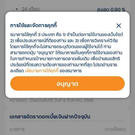
24 เดือน
สูงสุด 0.90 %
36 เดือน
สูงสุด 0.90 %
การใช้และจัดการคุกกี้
ธนาคารใช้คุกกี้ 3 ประเภท คือ 1) จำเป็นต่อการใช้งานของเว็บไซต์
2) เพื่อประสบการณ์ที่ดีของท่าน และ 3) เพื่อการวิเคราะห์วิจัย
บัญชีเพื่อใช้
ดอกเบี้ย
โดยการใช้คุกกี้จะไม่สามารถระบุตัวตนของผู้ใช้งานได้ ท่าน
สามารถกดปุ่ม “อนุญาต” ให้ธนาคารเก็บคุกกี้การใช้งานของท่าน
บัญชี ทีทีบี เบสิก
0.10 %
ในการกำหนดเป้าหมายทางการตลาดเพิ่มเติม เพื่อนำเสนอสิทธิ
ประโยชน์ที่ตรงความต้องการของท่านมากที่สุด โปรดอ่านราย
บัญชี ทีทีบี ออลล์ฟรี
ละเอียด
นโยบายการใช้คุกกี้
ของธนาคาร
0.00 %
อนุญาต
บัญชีเงินฝากกระแสรายวัน
0.00 %
หมายเหตุ : มีผลบังคับใช้ วันที่ 6 สิงหาคม 2569
เอกสาร
อัตราดอกเบี้ยเงินฝาก
ปัจจุบัน
รายการ
ดาวน์โหลด