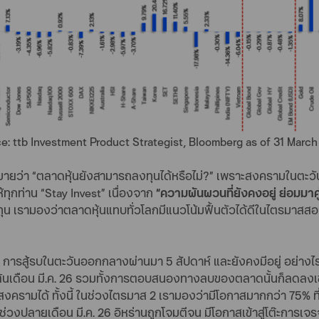
e: ttb Investment Product Strategist, Bloomberg as of 31 Marc
ายว่า “ตลาดหุ้นยังสามารถลงทุนได้หรือไม่?” เพราะสงครามในต
ทุกท่าน “Stay Invest” เนื่องจาก
“ความผันผวนที่ยังคงอยู่ ย่อมมา
ลงทุน เรามองว่าตลาดหุ้นแทบทั่วโลกมีแนวโน้มฟื้นตัวได้ดีในไตรมาสสอ
การสู้รบในตะวันออกกลางผ่านมา 5 สัปดาห์ และยังคงมีอยู่ อย่างไรก็ต
ต้นเดือน มี.ค. 26 รวมทั้งการตอบสนองทางลบของตลาดนั้นก็ลดลงเช่นก
สงครามได้ ทั้งนี้ ในช่วงไตรมาส 2 เรามองว่ามีโอกาสมากกว่า 75%
วงปลายเดือน มี.ค. 26 อิหร่านถูกโจมตีจน มีโอกาสเข้าสู่โต๊ะการเจร