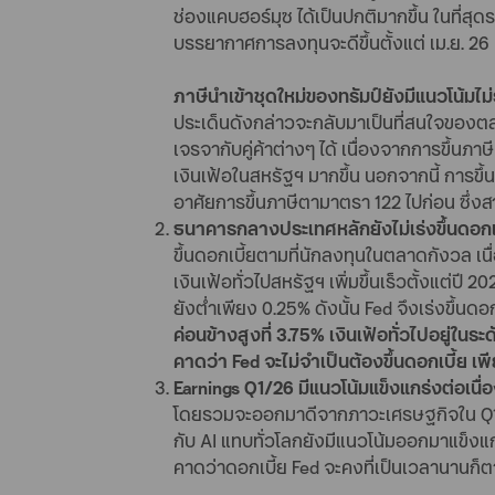
ช่องแคบฮอร์มุซ ได้เป็นปกติมากขึ้น ในที่ส
บรรยากาศการลงทุนจะดีขึ้นตั้งแต่ เม.ย. 26 
ภาษีนำเข้าชุดใหม่ของทรัมป์ยังมีแนวโน้มไม่
ประเด็นดังกล่าวจะกลับมาเป็นที่สนใจของตลา
เจรจากับคู่ค้าต่างๆ ได้ เนื่องจากการขึ้น
เงินเฟ้อในสหรัฐฯ มากขึ้น นอกจากนี้ การข
อาศัยการขึ้นภาษีตามาตรา 122 ไปก่อน ซึ่งสา
ธนาคารกลางประเทศหลักยังไม่เร่งขึ้นดอกเบ
ขึ้นดอกเบี้ยตามที่นักลงทุนในตลาดกังวล เน
เงินเฟ้อทั่วไปสหรัฐฯ เพิ่มขึ้นเร็วตั้งแต่ป
ยังต่ำเพียง 0.25% ดังนั้น Fed จึงเร่งขึ้น
ค่อนข้างสูงที่ 3.75% เงินเฟ้อทั่วไปอยู่ใน
คาดว่า Fed จะไม่จำเป็นต้องขึ้นดอกเบี้ย 
Earnings Q1/26 มีแนวโน้มแข็งแกร่งต่อเนื่อ
โดยรวมจะออกมาดีจากภาวะเศรษฐกิจใน Q1/2
กับ AI แทบทั่วโลกยังมีแนวโน้มออกมาแข็งแก
คาดว่าดอกเบี้ย Fed จะคงที่เป็นเวลานานก็ต