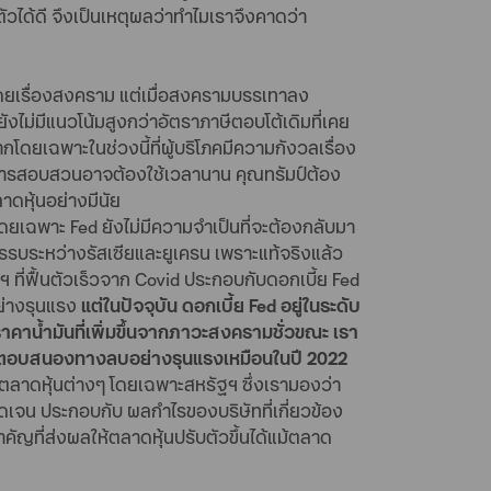
วได้ดี จึงเป็นเหตุผลว่าทำไมเราจึงคาดว่า
งโดยเรื่องสงคราม แต่เมื่อสงครามบรรเทาลง
งไม่มีแนวโน้มสูงกว่าอัตราภาษีตอบโต้เดิมที่เคย
ดยเฉพาะในช่วงนี้ที่ผู้บริโภคมีความกังวลเรื่อง
บวนการสอบสวนอาจต้องใช้เวลานาน คุณทรัมป์ต้อง
าดหุ้นอย่างมีนัย
เฉพาะ Fed ยังไม่มีความจำเป็นที่จะต้องกลับมา
ารรบระหว่างรัสเซียและยูเครน เพราะแท้จริงแล้ว
ฐฯ ที่ฟื้นตัวเร็วจาก Covid ประกอบกับดอกเบี้ย Fed
อย่างรุนแรง
แต่ในปัจจุบัน ดอกเบี้ย Fed อยู่ในระดับ
มราคาน้ำมันที่เพิ่มขึ้นจากภาวะสงครามชั่วขณะ เรา
าสไม่ตอบสนองทางลบอย่างรุนแรงเหมือนในปี 2022
นตลาดหุ้นต่างๆ โดยเฉพาะสหรัฐฯ ซึ่งเรามองว่า
จน ประกอบกับ ผลกำไรของบริษัทที่เกี่ยวข้อง
คัญที่ส่งผลให้ตลาดหุ้นปรับตัวขึ้นได้แม้ตลาด