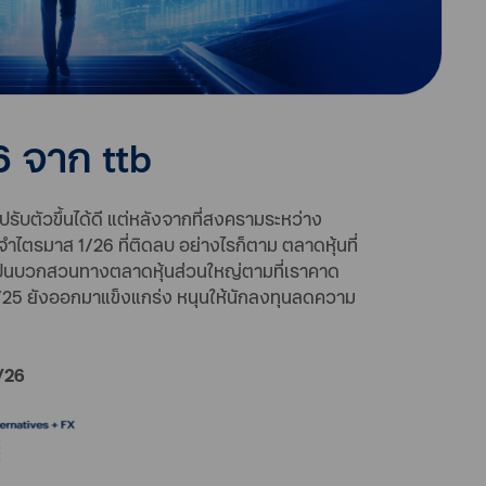
 จาก ttb
รับตัวขึ้นได้ดี แต่หลังจากที่สงครามระหว่าง
ไตรมาส 1/26 ที่ติดลบ อย่างไรก็ตาม ตลาดหุ้นที่
่เป็นบวกสวนทางตลาดหุ้นส่วนใหญ่ตามที่เราคาด
4/25 ยังออกมาแข็งแกร่ง หนุนให้นักลงทุนลดความ
/26