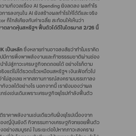
้ ความกังวลเรื่อง AI Spending ยังลดลง ผลกำไร
ือการลงทุนใน AI ยังสร้างผลกำไรให้ได้ดีและจริง
ก็ใกล้เคียงกับค่าเฉลี่ย สะท้อนให้เห็นว่า
นำพาตลาดหุ้นสหรัฐฯ ฟื้นตัวได้ดีในไตรมาส 2/26 นี้
NK เป็นหลัก
ซึ่งหลายท่านอาจสงสัยว่าทำไมเราคิด
ยุโรปมีการพึ่งพาพลังงานและก๊าซธรรมชาติผ่านช่อง
จนนำไปสู่ภาวะเศรษฐกิจถดถอยได้ อย่างไรก็ตาม
ริงแต่ไม่ได้รวดเร็วเหมือนสหรัฐฯ เงินเฟ้อทั่วไป
ว ถือว่าไม่สูงเลย หากสถานการณ์สงครามบรรเทาลง
ำนักกังวลได้อย่างไร นอกจากนี้ เรายังมองว่าผล
กร่งเช่นเดิมเพราะเศรษฐกิจยุโรปกำลังฟื้นตัว
ิราคาพลังงานเช่นเดียวกับฝั่งยุโรปเนื่องจาก
จของญี่ปุ่นยังดี กิจกรรมทางเศรษฐกิจทยอยฟื้นตัว
ุติลงอย่างสมบูรณ์ ในระยะต่อไปหากภาวะสงคราม