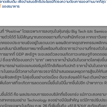
เบี้ยอย่างรวดเร็ว
เพิ่มเติม เพื่อนำเสนอสิทธิประโยชน์ที่ตรงความต้องการของท่านมากที่สุด
ลงทุนในตราสารหนี้ประเภท High Yield Bond และ AT1 ฝั่งยุโรป รวมถ
้
ของธนาคาร
ถานการณ์สงครามบรรเทาลง
ที่ “Positive” โดยเฉพาะการลงทุนในหุ้นกลุ่ม Big Tech และ Sem
ายตัวได้ดี ไม่มีสัญญาณถดถอยตามที่บางสำนักกังวล หากเราวิเคร
โภคของประชาชนยังอยู่ในแดนบวก ผลผลิตภาคอุตสาหกรรมพลิกกลับมา
่มกลับมามีเสถียรภาพมากขึ้นพร้อมกับอัตราการว่างงานที่ทรงตัวในช
เป็นการยากที่ GDP สหรัฐฯ จะชะลอตัวลงจนเกิดภาวะเศรษฐกิจถดถอย อ
ม่ ซึ่งเราก็ต้องบอกว่า “ยาก” เพราะราคาน้ำมันดิบในตลาดโลกพุ่งขึ้นม
สามารถผ่านช่องแคบฮอร์มุซได้ใกล้เคียงกับปกติ ราคาน้ำมันในตลาด
 เพราะในขณะนี้ตัวกลางในการเจรจาได้นำเสนอแผนหยุดการสู้รบให้กับสหร
งินเฟ้อสหรัฐฯ ไม่พุ่งขึ้นอย่างต่อเนื่อง อันจะส่งผลให้ Fed เดินหน้า
งเพิ่มโอกาสที่จะเกิดการลดดอกเบี้ยขึ้นในปีนี้มากขึ้นไปอีก นำพาภาวะ
รับขึ้นได้ดี คือ ผลประกอบการของบริษัทที่แข็งแกร่ง แม้ภาวะสงครามจะเ
ตสาหกรรมอย่าง Technology ลงอย่างมีนัยสำคัญ แต่มีการปรับประม
ดดโดยเฉพาะในเดือน ก.พ. 26 ที่เพิ่มขึ้นถึง +61.8 %YoY สะท้อนถึงควา