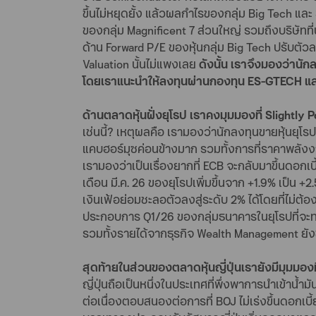
ขึ้นไม่หยุดยั้ง แล้วผลกำไรของกลุ่ม Big Tech 
ของกลุ่ม Magnificent 7 ส่วนใหญ่ รวมถึงบริษัทที
ด้าน Forward P/E ของหุ้นกลุ่ม Big Tech ปรับตัวล
Valuation นั้นไม่แพงเลย
ดังนั้น เราจึงมองว่านักล
โดยเราแนะนำให้ลงทุนผ่านกองทุน ES-GTECH แล
ด้านตลาดหุ้นฝั่งยุโรป เราคงมุมมองที่ Slightly
เช่นนี้? เหตุผลคือ เรามองว่านักลงทุนขายหุ้นยุ
แคบฮอร์มุซค่อนข้างมาก รวมทั้งการที่ราคาพลังง
เรามองว่าเป็นเรื่องยากที่ ECB จะกลับมาขึ้นดอกเบ
เดือน มี.ค. 26 ของยุโรปเพิ่มขึ้นจาก +1.9% เป็น
เงินเฟ้อย่อมชะลอตัวลงสู่ระดับ 2% ได้โดยที่ไม่ต้
ประกอบการ Q1/26 ของกลุ่มธนาคารในยุโรปที่จะทย
รวมทั้งรายได้จากธุรกิจ Wealth Management ยัง
สุดท้ายในส่วนของตลาดหุ้นญี่ปุ่นเรายังมีมุมมองที
ญี่ปุ่นถือเป็นหนึ่งในประเทศที่พึ่งพาการนำเข้าน
ต่อเนื่องตอบสนองต่อการที่ BOJ ไม่เร่งขึ้นดอก