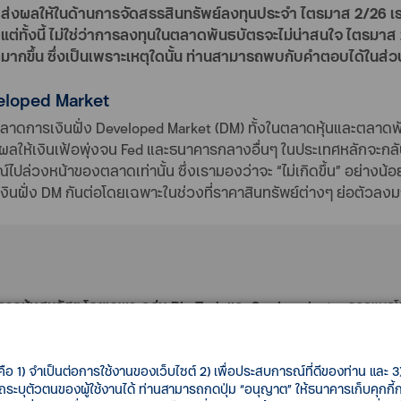
ุ้น ส่งผลให้ในด้านการจัดสรรสินทรัพย์ลงทุนประจำ ไตรมาส 2/26
ต่ทั้งนี้ ไม่ใช่ว่าการลงทุนในตลาดพันธบัตรจะไม่น่าสนใจ ไตรมาส 
กขึ้น ซึ่งเป็นเพราะเหตุใดนั้น ท่านสามารถพบกับคำตอบได้ในส่
eloped Market
ลาดการเงินฝั่ง Developed Market (DM) ทั้งในตลาดหุ้นและตลาดพ
ให้เงินเฟ้อพุ่งจน Fed และธนาคารกลางอื่นๆ ในประเทศหลักจะกลับ
ล่วงหน้าของตลาดเท่านั้น ซึ่งเรามองว่าจะ “ไม่เกิดขึ้น” อย่างน้อย
งินฝั่ง DM กันต่อโดยเฉพาะในช่วงที่ราคาสินทรัพย์ต่างๆ ย่อตัว
าดหุ้นสหรัฐฯ โดยเฉพาะกลุ่ม Big Tech และ Semiconductor
จากแนวโน้
จากความต้องการใช้ชิปเพื่อ AI และ Data Center ที่เติบโตเป็นอย่างดี
 Positive
โดยเฉพาะกลุ่มธนาคาร
เพราะราคาหุ้นปรับลงจากความกังวลเร
รกลุ่มธนาคารยุโรปยังมีแนวโน้มเติบโตต่อ
คือ 1) จำเป็นต่อการใช้งานของเว็บไซต์ 2) เพื่อประสบการณ์ที่ดีของท่าน และ 3) 
sitive
เพราะตลาดหุ้นญี่ปุ่นปรับลงจากความกังวลเรื่องวิกฤติราคาพลังงาน
รถระบุตัวตนของผู้ใช้งานได้ ท่านสามารถกดปุ่ม “อนุญาต” ให้ธนาคารเก็บคุกก