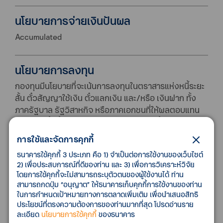
นโยบายการจ่ายเงินปันผล
Accumulated
นโยบายการลงทุน
กองทุนมีนโยบายที่จะเน้นการลงทุนในตราสารแห่งหนี้ระยะ
สั้น ตั๋วสัญญาใช้เงิน ตั๋วแลกเงิน และ/หรือ เงินฝาก ทั้ง
ภาครัฐบาล รัฐวิสาหกิจ หรือภาคเอกชนที่ให้ผลตอบแทน
เหมาะสม ทั้งนี้ กองทุนจะไม่ลงทุนในสัญญาซื้อขายล่วง
หน้า หรือตราสารหนี้ที่มีลักษณะของสัญญาซื้อขายล่วง
การใช้และจัดการคุกกี้
หน้าแฝง (Structured Note) หรือ Credit Linked Note
ธนาคารใช้คุกกี้ 3 ประเภท คือ 1) จำเป็นต่อการใช้งานของเว็บไซต์
2) เพื่อประสบการณ์ที่ดีของท่าน และ 3) เพื่อการวิเคราะห์วิจัย
โดยการใช้คุกกี้จะไม่สามารถระบุตัวตนของผู้ใช้งานได้ ท่าน
มูลค่าทรัพย์สินสุทธิ
สามารถกดปุ่ม “อนุญาต” ให้ธนาคารเก็บคุกกี้การใช้งานของท่าน
ในการกำหนดเป้าหมายทางการตลาดเพิ่มเติม เพื่อนำเสนอสิทธิ
494,895,293.72
ประโยชน์ที่ตรงความต้องการของท่านมากที่สุด โปรดอ่านราย
ละเอียด
นโยบายการใช้คุกกี้
ของธนาคาร