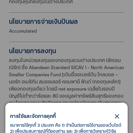
กองทุนหุ้นที่ลงทุนในต่างประเทศ
นโยบายการจ่ายเงินปันผล
Accumulated
นโยบายการลงทุน
ลงทุนในหน่วยลงทุนของกองทุนรวมต่างประเทศ (ลักเซม
เบิร์ก) ชื่อ Aberdeen Standard SICAV I - North American
Smaller Companies Fund [เดิมชื่ออเบอร์ดีน โกลบอล –
นอร์ท อเมริกัน สมอลเลอร์ คอมพานี ฟันด์ (กองทุนหลัก)]
เพียงกองทุนเดียว โดยมี net exposure เฉลี่ยในรอบปี
บัญชีไม่ต่ำกว่าร้อยละ 80 ของมูลค่าทรัพย์สินสุทธิของกอง
ทุน โดยกองทุนหลักมีการลงทุนอย่างน้อยสองในสามของ
พอร์ตการลงทุนในหลักทรัพย์ประเภทตราสารแห่งทุนหรือ
การใช้และจัดการคุกกี้
ตราสารที่เกี่ยวข้องกับตราสารแห่งทุน (equities or
equities related securities) ของบริษัทที่จดทะเบียนจัด
ธนาคารใช้คุกกี้ 3 ประเภท คือ 1) จำเป็นต่อการใช้งานของเว็บไซต์
2) เพื่อประสบการณ์ที่ดีของท่าน และ 3) เพื่อการวิเคราะห์วิจัย
ตั้ง หรือประกอบกิจการในประเทศสหรัฐอเมริกา หรือบริษัท