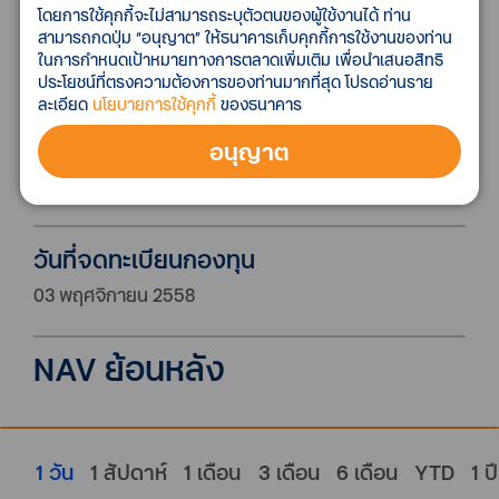
โดยการใช้คุกกี้จะไม่สามารถระบุตัวตนของผู้ใช้งานได้ ท่าน
โฮลดิ้งที่ถือหุ้นในบริษัทดังกล่าว โดยบริษัทข้างต้นมีขนาด
สามารถกดปุ่ม “อนุญาต” ให้ธนาคารเก็บคุกกี้การใช้งานของท่าน
มูลค่าหลักทรัพย์ตามราคาตลาดน้อยกว่า 5 พันล้าน
ในการกำหนดเป้าหมายทางการตลาดเพิ่มเติม เพื่อนำเสนอสิทธิ
เหรียญสหรัฐ ณ วันที่ลงทุน
ประโยชน์ที่ตรงความต้องการของท่านมากที่สุด โปรดอ่านราย
ละเอียด
นโยบายการใช้คุกกี้
ของธนาคาร
มูลค่าทรัพย์สินสุทธิ
อนุญาต
347,407,422.91
วันที่จดทะเบียนกองทุน
03 พฤศจิกายน 2558
NAV ย้อนหลัง
1 วัน
1 สัปดาห์
1 เดือน
3 เดือน
6 เดือน
YTD
1 ปี