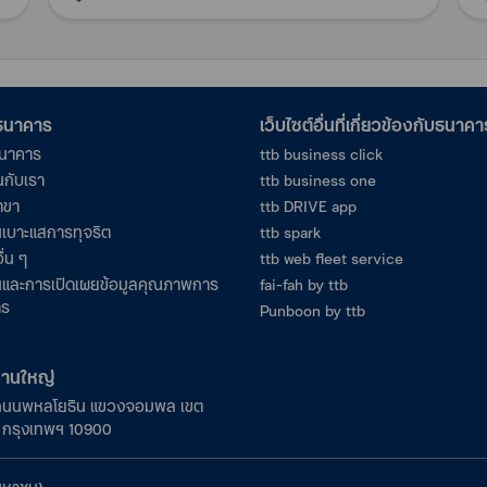
อธนาคาร
เว็บไซต์อื่นที่เกี่ยวข้องกับธนาคา
ธนาคาร
ttb business click
นกับเรา
ttb business one
าขา
ttb DRIVE app
เบาะแสการทุจริต
ttb spark
ื่น ๆ
ttb web fleet service
และการเปิดเผยข้อมูลคุณภาพการ
fai-fah by ttb
าร
Punboon by ttb
งานใหญ่
ถนนพหลโยธิน แขวงจอมพล เขต
ร กรุงเทพฯ 10900