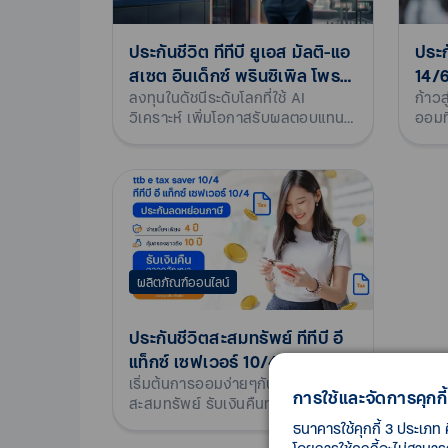
ประกันชีวิต ทีทีบี ยูเอส มัลติ-แอ
ประก
สเซต อินเด็กซ์ พรินซิเพิล โพร
14/
ลงทุนในดัชนีระดับโลกที่ใช้ AI
ก้าว
เทค 15/5
วิเคราะห์ เพิ่มโอกาสรับผลตอบแทน
ออมท
สูง พร้อมปกป้องเงินต้น
ผลิตภัณฑ์ออนไลน์
ประกันชีวิตสะสมทรัพย์ ทีทีบี อี
แท็กซ์ เซฟเวอร์ 10/4
เริ่มต้นการออมง่ายๆกับประกันชีวิต
การใช้และจัดการคุกกี้
สะสมทรัพย์ รับเงินคืนทุกปี มีเงินก้อน
ในอนาคต
ธนาคารใช้คุกกี้ 3 ประเภท 