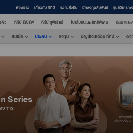
ห้องข่าว
เกี่ยวกับ ทีทีบี
ความยั่งยืน
นักลงทุนสัมพันธ์
ศูนย์วิเคราะ
ุรกิจ
ทีทีบี รีเซิร์ฟ
ทีทีบี ซูพีเรียร์
โปรโมชันและสิทธิพิเศษ
อัตราและค
สินเชื่อ
ประกัน
ลงทุน
บัญชีเงินเดือน ทีทีบี
ดิจิ
on Series
้องการ