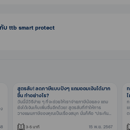
กับ ttb smart protect
สูตรลับ! ลดภาษีแบบปังๆ แถมออมเงินได้มาก
ท
ขึ้น ทำอย่างไร?
ไ
วันนี้มีวิธีง่าย ๆ ที่จะช่วยให้เราจ่ายภาษีน้อยลง แถม
ก
ยังได้เงินเก็บเพิ่มขึ้นอีกด้วย! สูตรลับที่ทำให้การ
แ
่ง
วางแผนภาษีของคุณเป็นเรื่องสนุก นั่นก็คือ “ประกัน
ต
สะสมทรัพย์” ประกันประเภทนี้ช่วยลดภาษีแบบปัง ๆ
ร
แถมออมเงินได้มากขึ้นอย่างไร? มาดูไปพร้อมกัน
68
15 พ.ย. 2567
3-5
นาที