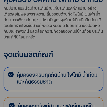
คนมีบ้านสมัยนี้จะทำประกันบ้านแค่ประกันอัคคีภัยบ้าน อย่าง
เดียวคงไม่พอ เพราะความเสี่ยงรอบด้านทั้ง ไฟไหม้ ฝนฟ้า น้ำ
ท่วม สารพัด กลัวอยู่ ๆ ไปเจอปัญหาจุกจิกให้เสียเงินยิบย่อย ดี
ไม่ดีโชคร้ายโจรขึ้นบ้านก็กลัวจะหมดตัว ไม่อยากมานั่งปวดหัว
กับปัญหาพวกนี้ ปลดล็อกความกังวลของคนมีบ้านด้วย ประกัน
บ้าน ทีทีบี โฮม การ์ด
จุดเด่นผลิตภัณฑ์
คุ้มครองครบทุกภัยบ้าน ไฟไหม้ น้ำท่วม
และภัยธรรมชาติ
คุ้มครองทรัพย์สิน และเฟอร์นิเจอร์ใน