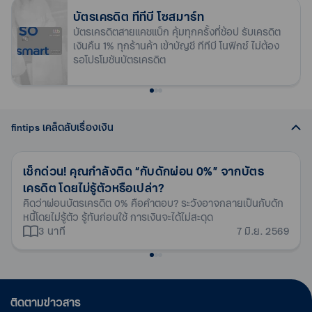
เงื่อนไข
ต้นฉบับ / สำเนา สลิปเงินเดือนย้อนหลัง และ / หรือ ต้นฉบับ /
รายปี
บัตรเสริม
บัตรเครดิต ทีทีบี โซสมาร์ท
สำเนา หนังสือรับรองรายได้ ที่แสดงรายได้อื่น ๆ โดยจะต้อง
บัตรเครดิตสายแคชแบ็ก คุ้มทุกครั้งที่ช้อป รับเครดิต
อายุตั้งแต่ 15 ปีขึ้นไป
ชี้แจง รายละเอียดรายได้อื่น ๆ ในแต่ละเดือน ย้อนหลัง 6 เดือน
เปิดใช้บริการบัตรเครดิต ttb ครั้งแรก ทำอย่างไร?
เงินคืน 1% ทุกร้านค้า เข้าบัญชี ทีทีบี โนฟิกซ์ ไม่ต้อง
ต่อเนื่อง และ
รอโปรโมชันบัตรเครดิต
สามารถเปิดใช้งานบัตรเครดิต ttb ได้ด้วยตัวเองผ่านแอป
หลักเกณฑ์ค้ำประกันด้วยเงินฝาก (ไม่ต้องยื่นเอกสารราย
สำเนา Statement ย้อนหลัง 6 เดือน
ttb touch หรือติอต่อ ttb contact center 1428 กด 2
ผ่อน 0% นาน 3 เดือน ทุกร้าน ทุกรายการ
ได้)
เมื่อมียอดใช้จ่ายตั้งแต่ 1,000 บาทขึ้นไป/เซลล์สลิป
บัตรหลัก
ประกอบธุรกิจส่วนตัว / เจ้าของกิจการ
หากบัตรเครดิตสูญหายหรือถูกขโมย ต้องทำอย่างไร?
เงื่อนไข
fintips เคล็ดลับเรื่องเงิน
มีอายุระหว่าง 20 – 99 ปี
สำเนาบัตรประชาชน
กรณีบัตรสูญหายให้รีบอายัดบัตรเครดิตผ่านแอป ttb
ผู้สมัครจะต้องมีสัญชาติไทย และมีภูมิลำเนาอยู่ในประเทศไทย
สำเนาทะเบียนบ้าน หรือ ใบขับขี่ หรือ หนังสือเดินทาง หรือ ใบ
touch หรือ ttb contact center 1428 ตลอด 24 ชั่วโมง
เท่านั้น
แจ้งหนี้/ใบเสร็จค่าน้ำค่าไฟฟ้า หรือ แบบแสดงรายการภาษีเงิน
เช็กด่วน! คุณกำลังติด “กับดักผ่อน 0%” จากบัตร
นำเงินฝากบัญชีออมทรัพย์ (ทีทีบี ออลล์ฟรี /ทีทีบี เบสิก) หรือ
ได้บุคคลธรรมดา (หน้าแรก) เพื่อใช้ยืนยันตัวตนคู่กับบัตรประจำ
เครดิต โดยไม่รู้ตัวหรือเปล่า?
อัตราดอกเบี้ยบัตรเครดิต อยู่ที่เท่าไหร่?
บัญชีเงินฝากประจำ (ประเภท 3 เดือน 6 เดือน หรือ 12 เดือน)
ตัวประชาชน (เฉพาะกรณีสมัครกับเจ้าหน้าที่ให้บริการทาง
คิดว่าผ่อนบัตรเครดิต 0% คือคำตอบ? ระวังอาจกลายเป็นกับดัก
ใหม่! บริการ QR Scan-to-Pay
16.00% ต่อปี
ของผู้สมัครที่มีอยู่กับธนาคาร ทีทีบี มาค้ำประกัน วงเงินตั้งแต่
หนี้โดยไม่รู้ตัว รู้ทันก่อนใช้ การเงินจะได้ไม่สะดุด
โทรศัพท์และบูธให้บริการบัตรเครดิตเท่านั้น)
สแกน QR Code จ่ายด้วยบัตรเครดิต ttb ได้แล้ว ผ่านแอป ttb
3 นาที
7 มิ.ย. 2569
15,000 บาท ขึ้นไป โดย ต้องเป็นบัญชีเงินฝากที่ไม่ติดภาระค้ำประ
สำเนาบัญชีธนาคารที่ใช้หมุนเวียนในธุรกิจ ย้อนหลัง 6 เดือน
touch สะดวก ไม่ต้องพกบัตร
มีค่าธรรมเนียมการเบิกถอนเงินสดจากบัตรเครดิต ttb หรือ
กันใดๆ (ทั้งนี้ ยอดเงินที่นำมาค้ำประกัน จะไม่สามารถเบิกถอนได้
กรณีบริษัท
ไม่?
จนกว่าจะยกเลิกบัตรเครดิต)
สำเนาหนังสือรับรองการจดทะเบียนบริษัท (อายุไม่เกิน 3 เดือน)
มีค่าธรรมเนียมการเบิกถอนเงินสดจากบัตรเครดิต ttb ที่
และสำเนาบัญชีรายชื่อผู้ถือหุ้น (อายุไม่เกิน 3 เดือน)
2.5% (ยังไม่รวมภาษีมูลค่าเพิ่ม (VAT))
ติดตามข่าวสาร