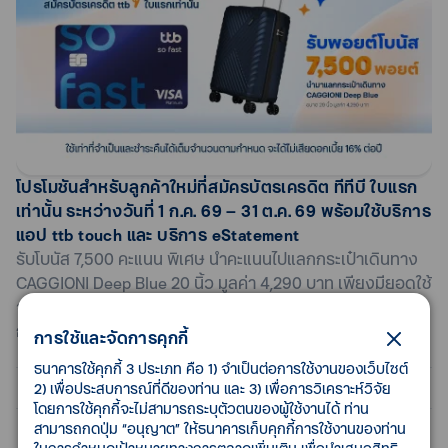
โปรโมชันสำหรับลูกค้าใหม่ที่สมัครบัตรเครดิต ทีทีบี ใบแรก
เท่านั้น ระหว่างวันที่ 1 ก.ค. 69 – 31 ต.ค. 69 พร้อมใช้บริการ
แอป ttb touch และ บริการ eStatement
รับโบนัส 7,500 คะแนน พิเศษ นำคะแนนไปแลกกระเป๋าเดินทาง
CAGGIONI Deep Blue 20 นิ้ว มูลค่า 4,290 บาท เพียงมียอดใช้
จ่ายสะสม 15,000 บาทขึ้นไป ภายใน 30 วัน นับจากวันที่ได้รับ
การอนุมัติบัตร และใช้ตามที่เงื่อนไขกำหนด
การใช้และจัดการคุกกี้
ธนาคารใช้คุกกี้ 3 ประเภท คือ 1) จำเป็นต่อการใช้งานของเว็บไซต์
สิทธิประโยชน์
2) เพื่อประสบการณ์ที่ดีของท่าน และ 3) เพื่อการวิเคราะห์วิจัย
โดยการใช้คุกกี้จะไม่สามารถระบุตัวตนของผู้ใช้งานได้ ท่าน
ข้อมูลทั่วไป
สามารถกดปุ่ม “อนุญาต” ให้ธนาคารเก็บคุกกี้การใช้งานของท่าน