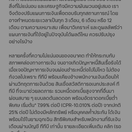
สิ่งที่ไม่แน่นอน และเศรษฐกิจมีความผันผวนอยู่เสมอ เรา
จึงต้องปรับแผนการเงินเพื่อตอบรับทุกสถานการณ์ โดย
อาจกำหนดระยะเวลาเป็นทุก 3 เดือน, 6 เดือน หรือ 12
เดือน ตามความเหมาะสม เพื่อมาวิเคราะห์ และดูผลลัพธ์ว่า
แผนการเงินที่ใช้อยู่ในปัจจุบันได้ผลดีไหม ควรปรับปรุง
อย่างไรบ้าง
หลายครั้งที่ความไม่แน่นอนของอนาคต ทำให้กระทบกับ
สภาพคล่องทางการเงิน จนอาจเกิดปัญหาหนี้สินเรื้อรังได้
เมื่อเจอปัญหาการเงินจนผ่อนชำระหนี้ต่อไปไม่ไหว ไม่ต้อง
กังวลไปเพราะ ทีทีบี พร้อมเคียงข้างพนักงานเงินเดือนให้
ผ่านวิกฤตการเงินด้วย สินเชื่อสวัสดิการอเนกประสงค์ ที
ทีบี ที่จะมาช่วยลดภาระ รวมหนี้ดอกเบี้ยสูงจากที่อื่นมา
ผ่อนสบาย ๆ แบบลดต้นลดดอก พร้อมอัตราดอกเบี้ยต่ำ
พิเศษ เริ่มต้น* 7.99% ต่อปี (CPR-10.010% ต่อปี) จากปกติ
25% ต่อปี ไม่ต้องมีหลักทรัพย์ หรือบุคคลค้ำประกัน ได้เงิน
พร้อมใช้ในยามฉุกเฉิน สิทธิพิเศษสำหรับพนักงานที่รับเงิน
เดือนผ่านบัญชี ทีทีบี เท่านั้น รายละเอียดเพิ่มเติม คลิก (รอ