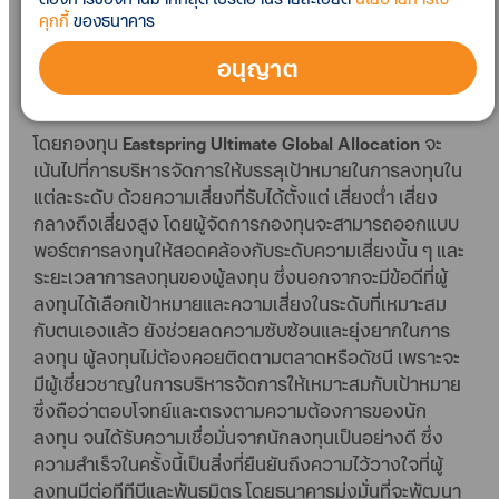
ES-ULTIMATE GA3 เหมาะสำหรับผู้ลงทุนที่รับความ
คุกกี้
ของธนาคาร
ผันผวนได้ดี มุ่งหวังผลตอบแทนสูง โดยมีสัดส่วน
อนุญาต
การลงทุน กองทุนตราสารหนี้ 30% กองทุนตราสาร
ทุน 70% (ระดับความเสี่ยงกองทุน 5)
โดยกองทุน
Eastspring Ultimate Global Allocation
จะ
เน้นไปที่การบริหารจัดการให้บรรลุเป้าหมายในการลงทุนใน
แต่ละระดับ ด้วยความเสี่ยงที่รับได้ตั้งแต่ เสี่ยงต่ำ เสี่ยง
กลางถึงเสี่ยงสูง โดยผู้จัดการกองทุนจะสามารถออกแบบ
พอร์ตการลงทุนให้สอดคล้องกับระดับความเสี่ยงนั้น ๆ และ
ระยะเวลาการลงทุนของผู้ลงทุน ซึ่งนอกจากจะมีข้อดีที่ผู้
ลงทุนได้เลือกเป้าหมายและความเสี่ยงในระดับที่เหมาะสม
กับตนเองแล้ว ยังช่วยลดความซับซ้อนและยุ่งยากในการ
ลงทุน ผู้ลงทุนไม่ต้องคอยติดตามตลาดหรือดัชนี เพราะจะ
มีผู้เชี่ยวชาญในการบริหารจัดการให้เหมาะสมกับเป้าหมาย
ซึ่งถือว่าตอบโจทย์และตรงตามความต้องการของนัก
ลงทุน จนได้รับความเชื่อมั่นจากนักลงทุนเป็นอย่างดี ซึ่ง
ความสำเร็จในครั้งนี้เป็นสิ่งที่ยืนยันถึงความไว้วางใจที่ผู้
ลงทุนมีต่อทีทีบีและพันธมิตร โดยธนาคารมุ่งมั่นที่จะพัฒนา