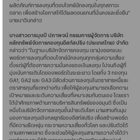
ผลิตภัณฑ์การลงทุนที่ตอบโจทย์นักลงทุนในทุกสภาวะ
ตลาด เพื่อสร้างโอกาสให้ได้ผลตอบแทนที่มั่นคงและยั่งยืน”
นายนาวินกล่าว
นางสาวดารบุษป์ ปภาพจน์ กรรมการผู้จัดการ บริษัท
หลักทรัพย์จัดการกองทุนอีสท์สปริง (ประเทศไทย) จำกัด
กล่าวว่า “ในฐานะบริษัทจัดการกองทุน เรามุ่งออกแบบ
พอร์ตการลงทุนที่ตอบโจทย์นักลงทุนทุกกลุ่มความเสี่ยง
ตั้งแต่ผู้ที่ต้องการความมั่นคงของเงินลงทุน ไปจนถึงผู้ที่
มุ่งเน้นการเติบโตของพอร์ตในระยะยาว โดยทั้ง 3 กองทุน
GA1, GA2 และ GA3 มีสัดส่วนการลงทุนในตราสารหนี้และ
ตราสารทุนที่แตกต่างกัน เพื่อให้ผู้ลงทุนสามารถเลือกตาม
เป้าหมายและระดับความเสี่ยงที่เหมาะสมกับตนเอง โดยเรา
ได้นำศักยภาพด้านการบริหารสินทรัพย์ของอมุนดิ ซึ่งเป็น
หนึ่งในบริษัทจัดการลงทุนชั้นนำระดับโลก มาผสานกับมุม
มองการลงทุนเชิงกลยุทธ์ของอีสท์สปริง เพื่อสร้างพอร์ต
ที่มีความยืดหยุ่น กระจายความเสี่ยงทั่วโลก และปรับตัวได้
ตามสภาพตลาด ซึ่งจะช่วยให้ผู้ลงทุนสามารถวางใจได้ว่า