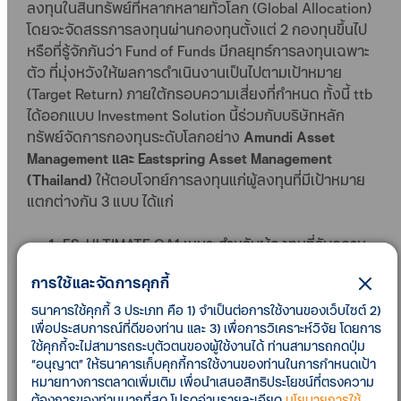
ลงทุนในสินทรัพย์ที่หลากหลายทั่วโลก (Global Allocation)
โดยจะจัดสรรการลงทุนผ่านกองทุนตั้งแต่ 2 กองทุนขึ้นไป
หรือที่รู้จักกันว่า Fund of Funds มีกลยุทธ์การลงทุนเฉพาะ
ตัว ที่มุ่งหวังให้ผลการดำเนินงานเป็นไปตามเป้าหมาย
(Target Return) ภายใต้กรอบความเสี่ยงที่กำหนด ทั้งนี้ ttb
ได้ออกแบบ Investment Solution นี้ร่วมกับบริษัทหลัก
ทรัพย์จัดการกองทุนระดับโลกอย่าง
Amundi Asset
Management และ Eastspring Asset Management
(Thailand)
ให้ตอบโจทย์การลงทุนแก่ผู้ลงทุนที่มีเป้าหมาย
แตกต่างกัน 3 แบบ ได้แก่
ES-ULTIMATE GA1 เหมาะสำหรับผู้ลงทุนที่รับความ
เสี่ยงได้ไม่มาก และมุ่งหวังผลตอบแทนในระยะยาว ที่
การใช้และจัดการคุกกี้
มีสัดส่วนการลงทุนในกองทุนตราสารหนี้ 70%
กองทุนตราสารทุน 30% (ระดับความเสี่ยงกองทุน 5)
ธนาคารใช้คุกกี้ 3 ประเภท คือ 1) จำเป็นต่อการใช้งานของเว็บไซต์ 2)
เพื่อประสบการณ์ที่ดีของท่าน และ 3) เพื่อการวิเคราะห์วิจัย โดยการ
ES-ULTIMATE GA2 เหมาะสำหรับผู้ลงทุนที่รับความ
ใช้คุกกี้จะไม่สามารถระบุตัวตนของผู้ใช้งานได้ ท่านสามารถกดปุ่ม
เสี่ยงได้ปานกลาง เน้นการจัดพอร์ตแบบสมดุล โดยมี
“อนุญาต” ให้ธนาคารเก็บคุกกี้การใช้งานของท่านในการกำหนดเป้า
สัดส่วนกองทุนตราสารหนี้ 50% กองทุนตราสารทุน
หมายทางการตลาดเพิ่มเติม เพื่อนำเสนอสิทธิประโยชน์ที่ตรงความ
50% (ระดับความเสี่ยงกองทุน 5)
ต้องการของท่านมากที่สุด โปรดอ่านรายละเอียด
นโยบายการใช้