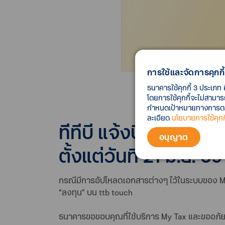
การใช้และจัดการคุกกี้
ธนาคารใช้คุกกี้ 3 ประเภท 
โดยการใช้คุกกี้จะไม่สามา
กำหนดเป้าหมายทางการตลาด
ละเอียด
นโยบายการใช้คุกกี
ทีทีบี แจ้งปิดให้บริก
อนุญาต
ตั้งแต่วันที่ 21 มิ.ย. 6
กรณีมีการอัปโหลดเอกสารต่างๆ ไว้ในระบบของ My 
“ลงทุน” บน ttb touch
ธนาคารขอขอบคุณที่ใช้บริการ My Tax และขออภัยใ