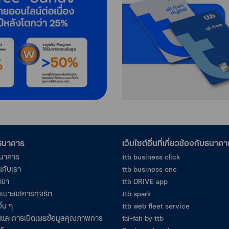
อธนาคาร
เว็บไซต์อื่นที่เกี่ยวข้องกับธนาคา
ธนาคาร
ttb business click
นกับเรา
ttb business one
าขา
ttb DRIVE app
เบาะแสการทุจริต
ttb spark
ื่น ๆ
ttb web fleet service
และการเปิดเผยข้อมูลคุณภาพการ
fai-fah by ttb
าร