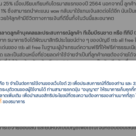
โตขึ้น 25% เมื่อเปรียบเทียบกับไตรมาสแรกของปี 2564 นอกจากนี้ ลูกค้า
น 1% ซึ่งสามารถนำคะแนน wow กลับมาใช้แทนเงินสดต่อได้อีก นับเป็นก
่วยให้ลูกค้ามีชีวิตทางการเงินที่ดีขึ้นทั้งในวันนี้และอนาคต
ลาดลูกค้าบุคคลและประสบการณ์ลูกค้า ทีเอ็มบีธนชาต หรือ ทีทีบี (
ขึ้นมาก ธนาคารจึงได้พัฒนาสิทธิประโยชน์ต่าง ๆ ของบัญชี ttb all fre
ด่นของ ttb all free ในฐานะผู้นำเทรนด์ความฟรีที่ให้ฟรีค่าธรรมเนี
และเป็นส่วนหนึ่งที่ช่วยลดค่าใช้จ่ายจำเป็นที่ลูกค้าเคยต้องจ่ายได้จริง
ที่ทำให้ลูกค้าสมัครบัญชี ttb all free และกลายเป็นบัญชีหลักเพื่อก
tb all free รวมทั้งบัตรเดบิต ttb all free digital ในไตรมาส 3 ปี 25
ที่ผ่านมา ซึ่งเป็นความสำเร็จจากการนำเสนอโซลูชันที่สอดคล้องกั
คือ 1) จำเป็นต่อการใช้งานของเว็บไซต์ 2) เพื่อประสบการณ์ที่ดีของท่าน และ 3) 
รถระบุตัวตนของผู้ใช้งานได้ ท่านสามารถกดปุ่ม “อนุญาต” ให้ธนาคารเก็บคุกก
ลน์มากขึ้น โดยตั้งแต่เดือนเมษายนที่ผ่านมา ธนาคารได้ออกแคมเปญ ttb
เพิ่มเติม เพื่อนำเสนอสิทธิประโยชน์ที่ตรงความต้องการของท่านมากที่สุด
 Shopee และ Lazada รวมไปถึงแอปพลิเคชันฟู้ด เดลิเวอรี เช่น LINE M
้
ของธนาคาร
ประกันช้อปออนไลน์ และ “คืน” 1 %ของยอดช้อปออนไลน์เป็นคะแนน wow (
ด้รับสิทธิ์รับคะแนน wow คืน 1% เพื่อนำคะแนน wow กลับมาใช้แทนเงิน
จุบันพบว่ามีลูกค้าออกบัตรเดบิต ttb all free digital เพิ่มขึ้นจากไต
ุกการใช้จ่ายออนไลน์ และยืนหนึ่งเป็นบัญชีเพื่อใช้ในใจนักช้อปออนไลน์