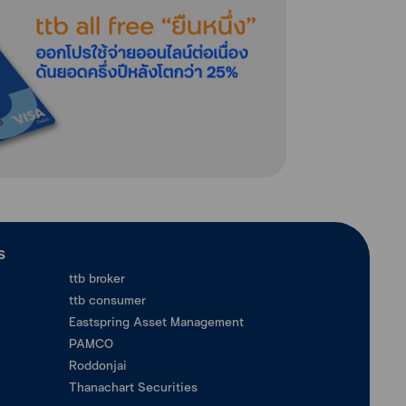
ร
ttb broker
ttb consumer
Eastspring Asset Management
PAMCO
Roddonjai
Thanachart Securities