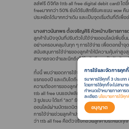
ลล์ฟรี ดิจิทัล (ttb all free digital debit card) 
freeมากกว่า 50% ยังได้รับสิทธิ์รับคะแนน wow คื
ประหยัดได้มากกว่าเดิม และเป็นจุดเริ่มต้นที่ดีเพื่อช
นางสาวนันทพร ตั้งเจริญศิริ หัวหน้าบริหารการต
ลูกค้าในปัจจุบันที่ปรับตัวไปใช้จ่ายออนไลน์เพิ่ม
อย่างครอบคลุมในทุก ๆ การใช้จ่าย เพื่อตอกย้ำจุดเ
สนับสนุนการใช้จ่ายของลูกค้าให้มีความคุ้มค่าสูงสุด 
สามารถจดจำและนึกถึงได้ในทันที และเป็นปัจจัยหลัก
การใช้และจัดการคุกกี้
ทั้งนี้ พบว่ายอดการใช้จ่ายออนไลน์ผ่านบัตรเดบิต t
แรกของปี และเติบโตถึง 97% เมื่อเปรียบเทียบปี
ธนาคารใช้คุกกี้ 3 ประเภท 
โดยการใช้คุกกี้จะไม่สามา
ความต้องการของลูกค้าที่หันมาใช้จ่ายผ่านทางออนไ
กำหนดเป้าหมายทางการตลาด
ttb all free บนแอปพลิเคชันออนไลน์ ช้อปปิ้ง อาทิ
ละเอียด
นโยบายการใช้คุกกี
3 รูปแบบ ได้แก่ “ลด” รับโค้ดส่วนลดพิเศษ “ฟรี” 
ออนไลน์ผ่านบัตรเดบิต ttb all free มากถึง 50% ไ
อนุญาต
การใช้จ่ายช่วยลูกค้าประหยัดได้มากกว่าเดิม และปัจ
ว่า ttb all free คือตัวจริงที่ช่วยลูกค้าประหยัดท