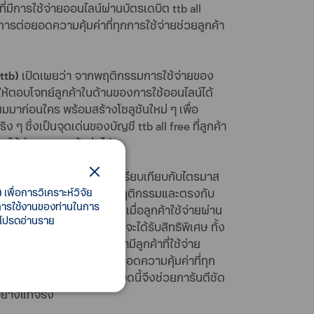
ที่มีการใช้จ่ายออนไลน์ผ่านบัตรเดบิต ttb all
ารต่อยอดความคุ้มค่าที่ทุกการใช้จ่ายช่วยลูกค้า
ttb)
เปิดเผยว่า จากพฤติกรรมการใช้จ่ายของ
e ให้ตอบโจทย์ลูกค้าในด้านของการใช้ออนไลน์ได้
ยมมาก่อนใคร พร้อมสร้างโซลูชันใหม่ ๆ เพื่อ
 ๆ ซึ่งเป็นจุดเด่นของบัญชี ttb all free ที่ลูกค้า
ารใช้จ่ายของลูกค้าต่อไป
64 ได้เติบโตขึ้น 25% เมื่อเปรียบเทียบกับไตรมาส
บสถานการณ์เศรษฐกิจ เข้าใจพฤติกรรมและตรงกับ
เพื่อการวิเคราะห์วิจัย
ี้การใช้งานของท่านในการ
 all free go online ที่เมื่อลูกค้าใช้จ่ายผ่าน
 โปรดอ่านราย
AN และ Grab Food ลูกค้าจะได้รับสิทธิพิเศษ ทั้ง
1 wow = 1 บาท) โดยพบว่ามีลูกค้าที่ใช้จ่าย
สดต่อได้อีกนับเป็นการต่อยอดความคุ้มค่าที่ทุก
รมาสที่ 2 สูงถึง 86% ทั้งหมดนี้จึงช่วยการันตีชัด
อย่างแท้จริง