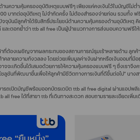
ด้านความคุ้มครองอุบัติเหตุแบบฟรีๆ เพียงแค่คงเงินไว้ในบัญชีไม่ต่ำก
 3,000 บาทต่ออุบัติเหตุ ไม่จำกัดครั้ง ไม่ต้องสำรองจ่ายก่อน รวมทั้ง
ัจจุบันมีลูกค้าได้รับสิทธิ์ประโยชน์ด้านความคุ้มครองด้านอุบัติเหตุ ค
 และตอกย้ำว่า ttb all free เป็นผู้นำแนวทางการส่งมอบความฟรีให้กับล
้าที่ต้องเผชิญจากผลกระทบของสถานการณ์รุมเร้าหลายด้าน ลูกค้าม
ค้าคลายความกังวลลง โดยช่วยเพิ่มมูลค่าเงินฝากหรือเงินออมที่มีอยู
ที่อาจจะเกิดขึ้นได้เสมอด้วยการให้ความคุ้มครองแบบฟรี ๆ ซึ่งเรา
โซลูชันที่พัฒนาขึ้นเพื่อให้ลูกค้ามีชีวิตทางการเงินที่ดีขึ้นต่อไป” น
ามารถเปิดบัญชีพร้อมออกบัตรเดบิต ttb all free digital ผ่านแอปพลิ
b all free ได้ที่สาขา ttb ที่เดินทางสะดวก สอบถามรายละเอียดเพิ่มเต