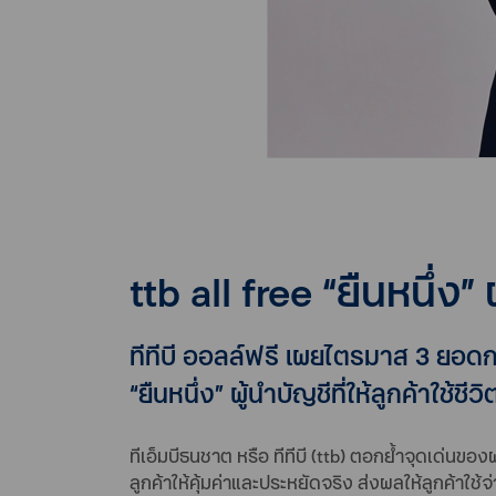
ttb all free “ยืนหนึ่ง”
ทีทีบี ออลล์ฟรี เผยไตรมาส 3 ยอด
“ยืนหนึ่ง” ผู้นำบัญชีที่ให้ลูกค้าใช้ช
ทีเอ็มบีธนชาต หรือ ทีทีบี (ttb) ตอกย้ำจุดเด่นขอ
ลูกค้าให้คุ้มค่าและประหยัดจริง ส่งผลให้ลูกค้าใช้