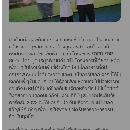
ปิดท้ายที่สองพี่น้องนักวิ่งเยาวชนชื่อดัง จอมทำลายสถิติที่
คว้ารางวัลทุกสนามแข่ง น้องยูริ-อริสา และน้องต๋าต้า-
พงศกร วรพงศ์กิติพันธ์ กล่าวถึงโครงการ FOOD FOR
GOOD โดย มูลนิธิยุวพัฒน์ว่า “เป็นโครงการที่ได้ช่วยเหลือ
เพื่อน ๆ ในโรงเรียนพื้นที่ห่างไกล ให้มีมื้ออาหารที่ดีมี
คุณภาพ ระบบน้ำดื่มสะอาด และตู้แช่โซลาร์เซลล์ จากที่ได้ไป
เจอกับพี่ ๆ ในมูลนิธิ เลยได้รู้ว่าเพื่อนหลายคนไม่มีอาหารกิน
ครบทั้ง 5 หมู่ ได้กินแค่ข้าวกับไข่เจียวหรือผัก ไม่มีเนื้อสัตว์
จึงอยากชวนทุกคนมาวิ่งในงาน ทีทีบี | ธนชาตประกันภัย
พาร์ครัน 2023 จะได้ช่วยกันนำเงินบริจาคมอบเป็นของ
ขวัญให้กับพี่ ๆ เพื่อน ๆ ให้พวกเขาได้รับสารอาหารครบ
ถ้วนในทุกมื้อ”