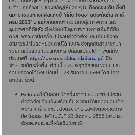
และนี่เป็นเหตุผลดี ๆ ที่ 4 นักวิ่งชื่อดังมารวมพลังที่จะ
เปลี่ยนทุกก้าวเป็นของขวัญให้น้อง ๆ ใน
กิจกรรมเดิน-วิ่งมิ
นิมาราธอนการกุศลแห่งปี “ทีทีบี | ธนชาตประกันภัย พาร์
ครัน 2023”
งานวิ่งที่นอกจากจะได้ทั้งสุขภาพกาย และ
สุขภาพใจที่ดีแล้ว ยังช่วยให้มีสุขภาพทางการเงินที่ดีอีก
ด้วย เพราะค่าบัตรวิ่ง (ไม่รวมค่าจัดส่ง) และเงินบริจาค
สามารถนำไปลดหย่อนภาษีได้ 100% ซึ่งทุกคนสามารถมา
ร่วมกันเป็นส่วนหนึ่งแห่งการเปลี่ยนแปลงได้ทุกพื้นที่ทั่ว
ประเทศที่
https://parkrun.ttbfoundation.org/
เปิด
จำหน่ายบัตรวิ่งตั้งแต่วันนี้ – 30 พฤศจิกายน 2566 และ
ร่วมบริจาคได้ตั้งแต่วันนี้ – 23 ธันวาคม 2566 โดยมีราย
ละเอียดดังนี้
Parkrun
วิ่งในสวน บัตรวิ่งราคา 700 บาท (ไม่รวม
ค่าจัดส่ง) ร่วมวิ่งพร้อมกัน 3 สวน ได้แก่สวนสมเด็จ
พระนางเจ้าสิริกิติ์, สวนจตุจักร และสวนวชิรเบญจ
ทัศ (สวนรถไฟ) ในวันที่ 23 ธันวาคม 2566 (สามารถ
ร่วมสะสมระยะวิ่งในเว็บไซต์ได้)