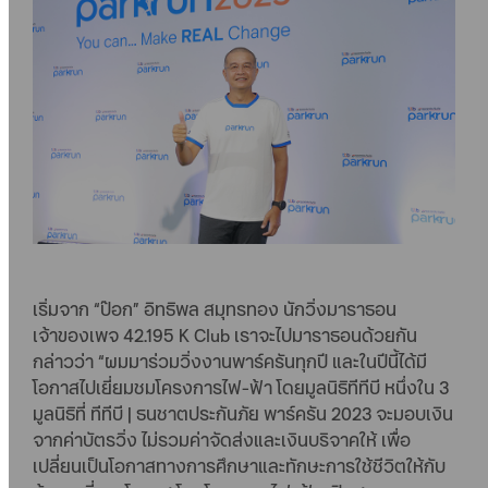
เริ่มจาก “ป๊อก” อิทธิพล สมุทรทอง นักวิ่งมาราธอน
เจ้าของเพจ 42.195 K Club เราจะไปมาราธอนด้วยกัน
กล่าวว่า “ผมมาร่วมวิ่งงานพาร์ครันทุกปี และในปีนี้ได้มี
โอกาสไปเยี่ยมชมโครงการไฟ-ฟ้า โดยมูลนิธิทีทีบี หนึ่งใน 3
มูลนิธิที่ ทีทีบี | ธนชาตประกันภัย พาร์ครัน 2023 จะมอบเงิน
จากค่าบัตรวิ่ง ไม่รวมค่าจัดส่งและเงินบริจาคให้ เพื่อ
เปลี่ยนเป็นโอกาสทางการศึกษาและทักษะการใช้ชีวิตให้กับ