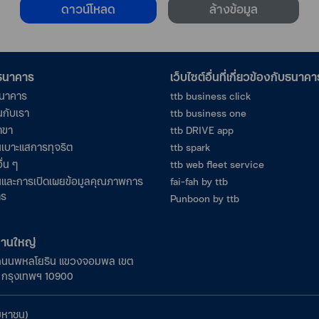
ดาวน์โหลด
ล้างข้อมูล
อธนาคาร
เว็บไซต์อื่นที่เกี่ยวข้องกับธนาคา
ธนาคาร
ttb business click
นกับเรา
ttb business one
าขา
ttb DRIVE app
เบาะแสการทุจริต
ttb spark
ื่น ๆ
ttb web fleet service
และการเปิดเผยข้อมูลคุณภาพการ
fai-fah by ttb
าร
Punboon by ttb
งานใหญ่
ถนนพหลโยธิน แขวงจอมพล เขต
ร กรุงเทพฯ 10900
มหาชน)