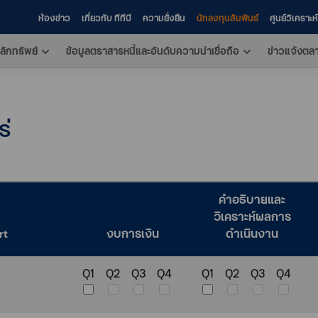
ห้องข่าว
เกี่ยวกับ ทีทีบี
ความยั่งยืน
นักลงทุนสัมพันธ์
ศูนย์วิเคราะ
ลักทรัพย์
ข้อมูลตราสารหนี้และอันดับความน่าเชื่อถือ
ข่าวแจ้งตล
่
คำอธิบายและ
วิเคราะห์ผลการ
rt
งบการเงิน
ดำเนินงาน
Q1
Q2
Q3
Q4
Q1
Q2
Q3
Q4