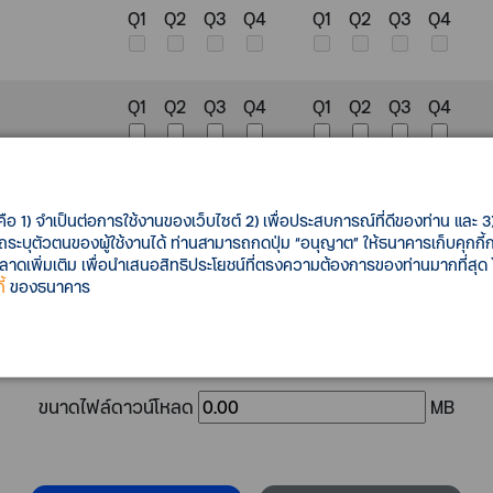
Q1
Q2
Q3
Q4
Q1
Q2
Q3
Q4
Q1
Q2
Q3
Q4
Q1
Q2
Q3
Q4
Q1
Q2
Q3
Q4
Q1
Q2
Q3
Q4
คือ 1) จำเป็นต่อการใช้งานของเว็บไซต์ 2) เพื่อประสบการณ์ที่ดีของท่าน และ 3) 
รถระบุตัวตนของผู้ใช้งานได้ ท่านสามารถกดปุ่ม “อนุญาต” ให้ธนาคารเก็บคุกก
เพิ่มเติม เพื่อนำเสนอสิทธิประโยชน์ที่ตรงความต้องการของท่านมากที่สุด
Q1
Q2
Q3
Q4
Q1
Q2
Q3
Q4
้
ของธนาคาร
ขนาดไฟล์ดาวน์โหลด
MB