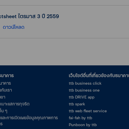
ctsheet ไตรมาส 3 ปี 2559
ดาวน์โหลด
อธนาคาร
เว็บไซต์อื่นที่เกี่ยวข้องกับธนาคา
ธนาคาร
ttb business click
นกับเรา
ttb business one
าขา
ttb DRIVE app
เบาะแสการทุจริต
ttb spark
ื่น ๆ
ttb web fleet service
และการเปิดเผยข้อมูลคุณภาพการ
fai-fah by ttb
าร
Punboon by ttb