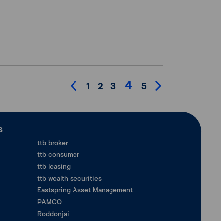
4
1
2
3
5
ร
ttb broker
ttb consumer
ttb leasing
ttb wealth securities
Eastspring Asset Management
PAMCO
Roddonjai