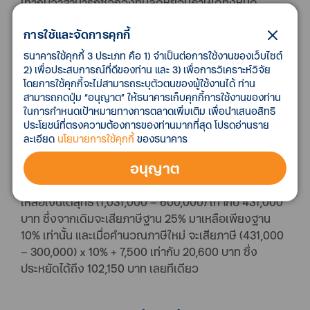
เท่ากับว่าสามารถซื้อกองทุนลดหย่อนภาษีได้ทั้งหมด
600,000 บาท เท่านั้น
การใช้และจัดการคุกกี้
แล้วควรซื้อกองทุนไหนดี จำนวนเท่าไหร่บ้างนั้น ก็ให้ดูตาม
ธนาคารใช้คุกกี้ 3 ประเภท คือ 1) จำเป็นต่อการใช้งานของเว็บไซต์
ความเหมาะสม อย่างเป้าหมายการลงทุนและความเสี่ยงที่
2) เพื่อประสบการณ์ที่ดีของท่าน และ 3) เพื่อการวิเคราะห์วิจัย
โดยการใช้คุกกี้จะไม่สามารถระบุตัวตนของผู้ใช้งานได้ ท่าน
รับได้ เช่น หากต้องการลงทุนระยะยาว 10 ปี ก็ให้ลงน้ำหนัก
สามารถกดปุ่ม “อนุญาต” ให้ธนาคารเก็บคุกกี้การใช้งานของท่าน
ไปที่กองทุน SSF จำนวน 200,000 บาท และกองทุน RMF
ในการกำหนดเป้าหมายทางการตลาดเพิ่มเติม เพื่อนำเสนอสิทธิ
อีก 300,000 บาท หรือหากต้องการลงทุนเพื่อเกษียณอายุ
ประโยชน์ที่ตรงความต้องการของท่านมากที่สุด โปรดอ่านราย
ก็ให้ลงน้ำหนักไปที่กองทุน RMF จำนวน 360,000 บาท แล้ว
ละเอียด
นโยบายการใช้คุกกี้
ของธนาคาร
ที่เหลืออีก 140,000 บาทนำไปซื้อ SSF ก็ได้เช่นกัน
อนุญาต
สรุป หากซื้อกองทุนลดหย่อนภาษี 600,000 บาท จะทำให้
เหลือเงินได้สุทธิ (1,031,000 – 600,000) เท่ากับ 431,000
บาท ซึ่งจากเดิมจะเสียภาษีฐาน 25% มาเหลือเพียงฐาน
10% เท่านั้น และเมื่อคำนวณภาษีใหม่ จะเสียภาษี (431,000
– 300,000) x 10% + 7,500 เท่ากับ 20,600 บาท ซึ่ง
ประหยัดได้ถึง 102,150 บาท เลยทีเดียว