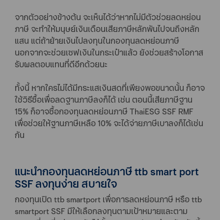
จากตัวอย่างข้างต้น จะเห็นได้ว่าหากไม่มีตัวช่วยลดหย่อน
ภาษี จะทำให้มนุษย์เงินเดือนเสียภาษีหลักพันไปจนถึงหลัก
แสน แต่ถ้าย้ายเงินไปลงทุนในกองทุนลดหย่อนภาษี
นอกจากจะช่วยเซฟเงินในกระเป๋าแล้ว ยังช่วยสร้างโอกาส
รับผลตอบแทนที่ดีอีกด้วยนะ
ทั้งนี้ หากใครไม่ได้มีกระแสเงินสดที่เพียงพอขนาดนั้น ก็อาจ
ใช้วิธีซื้อเพื่อลดฐานภาษีลงก็ได้ เช่น ตอนนี้เสียภาษีฐาน
15% ก็อาจซื้อกองทุนลดหย่อนภาษี ThaiESG SSF RMF
เพื่อช่วยให้ฐานภาษีเหลือ 10% จะได้จ่ายภาษีเบาลงก็ได้เช่น
กัน
แนะนำกองทุนลดหย่อนภาษี ttb smart port
SSF ลงทุนง่าย สบายใจ
กองทุนเปิด ttb smartport เพื่อการลดหย่อนภาษี หรือ ttb
smartport SSF มีให้เลือกลงทุนตามเป้าหมายและตาม