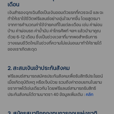
เดือน
เงินสำรองฉุกเฉินถือเป็นเงินออมตัวแรกที่ควรจะมี และจะ
ทำให้เราใช้ชีวิตฟรีแลนซ์อย่างอุ่นใจมากขึ้น โดยสูตรมา
จากการคำนวณค่าใช้จ่ายคงที่ในแต่ละเดือน เช่น ค่าผ่อน
บ้าน ค่าผ่อนรถ ค่าน้ำมัน ค่าโทรศัพท์ ฯลฯ แล้วนำมาคูณ
ด้วย 6-12 เดือน ซึ่งเป็นช่วงเวลาที่มากพอสำหรับการ
วางแผนชีวิตใหม่ในช่วงที่ความไม่แน่นอนมาทำให้รายได้
ของเราเกิดสะดุด
2. สะสมเงินเข้าประกันสังคม
ฟรีแลนซ์สามารถสมัครประกันสังคมเพื่อรับสิทธิประโยชน์
เมื่อเกิดอุบัติเหตุ หรือเจ็บป่วย รวมถึงค่าตอบแทนในยาม
ชราภาพได้เช่นเดียวกัน โดยฟรีแลนซ์สามารถรับสิทธิ
ประกันสังคมได้ตามมาตรา 40 ข้อมูลเพิ่มเติม :
คลิก
3. สมัครสมาชิกกองทุนการออมแห่งชาติ