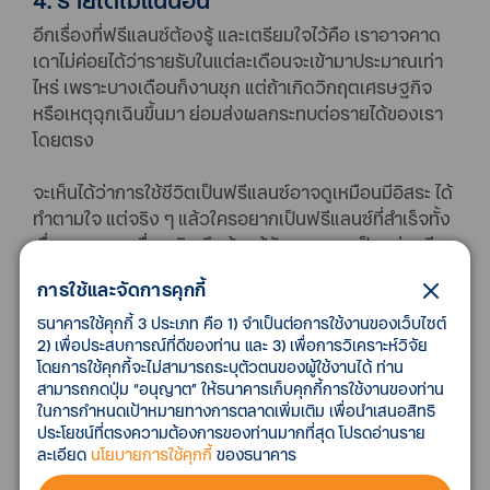
อีกเรื่องที่ฟรีแลนซ์ต้องรู้ และเตรียมใจไว้คือ เราอาจคาด
เดาไม่ค่อยได้ว่ารายรับในแต่ละเดือนจะเข้ามาประมาณเท่า
ไหร่ เพราะบางเดือนก็งานชุก แต่ถ้าเกิดวิกฤตเศรษฐกิจ
หรือเหตุฉุกเฉินขึ้นมา ย่อมส่งผลกระทบต่อรายได้ของเรา
โดยตรง
จะเห็นได้ว่าการใช้ชีวิตเป็นฟรีแลนซ์อาจดูเหมือนมีอิสระ ได้
ทำตามใจ แต่จริง ๆ แล้วใครอยากเป็นฟรีแลนซ์ที่สำเร็จทั้ง
เรื่องงาน และเรื่องเงิน จึงต้องรู้จักวางแผนเป็นอย่างดี
การใช้และจัดการคุกกี้
วางแผนการเงิน และชีวิตแบบฉบับฟรีแลนซ์
ธนาคารใช้คุกกี้ 3 ประเภท คือ 1) จำเป็นต่อการใช้งานของเว็บไซต์
2) เพื่อประสบการณ์ที่ดีของท่าน และ 3) เพื่อการวิเคราะห์วิจัย
เพื่อชีวิตที่อิสระและมั่นคงขึ้น
โดยการใช้คุกกี้จะไม่สามารถระบุตัวตนของผู้ใช้งานได้ ท่าน
เพราะชีวิตฟรีแลนซ์ไม่มีสวัสดิการ เมื่อเจ็บป่วยขึ้นมาต้อง
สามารถกดปุ่ม “อนุญาต” ให้ธนาคารเก็บคุกกี้การใช้งานของท่าน
ในการกำหนดเป้าหมายทางการตลาดเพิ่มเติม เพื่อนำเสนอสิทธิ
จ่ายค่ารักษาพยาบาลด้วยตัวเอง และยังต้องรับมือกับ
ประโยชน์ที่ตรงความต้องการของท่านมากที่สุด โปรดอ่านราย
ความเสี่ยงจากความไม่แน่นอนของรายได้ เพราะฉะนั้น
ละเอียด
นโยบายการใช้คุกกี้
ของธนาคาร
ต้องรู้จักวางเป้าหมาย ทำตามแผน