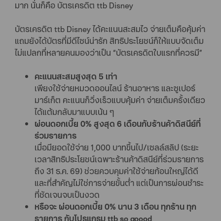
มาก นั่นก็คือ บัตรเครดิต ttb Disney
บัตรเครดิต ttb Disney ได้คะแนนสะสมไว จ่ายเต็มคือคุ้มค่า
แถมยังได้บัตรที่มีดีไซน์น่ารัก สิทธิประโยชน์ก็ให้แบบจัดเต็ม
ไม่แปลกที่หลายคนมองว่าเป็น “บัตรเครดิตใบแรกที่ควรมี”
คะแนนสะสมสูงสุด 5 เท่า
เพียงใช้จ่ายหมวดออนไลน์ ร้านอาหาร และซูเปอร์
มาร์เก็ต คะแนนก็วิ่งเร็วแบบคุ้มค่า จ่ายเต็มครั้งเดียว
ได้แต้มกลับมาแบบเน้น ๆ
ผ่อนดอกเบี้ย 0% สูงสุด 6 เดือนกับร้านค้าดิสนีย์ที่
ร่วมรายการ
เมื่อมียอดใช้จ่าย 1,000 บาทขึ้นไป/เซลล์สลิป (ระยะ
เวลาสิทธิประโยชน์เฉพาะร้านค้าดิสนีย์ที่ร่วมรายการ
ถึง 31 ธ.ค. 69) ช่วยควบคุมค่าใช้จ่ายก้อนใหญ่ได้ดี
และที่สำคัญไม่ใช่การจ่ายขั้นต่ำ แต่เป็นการผ่อนชำระ
ที่ชัดเจนจบเป็นงวด
หรือจะ ผ่อนดอกเบี้ย 0% นาน 3 เดือน ทุกร้าน ทุก
รายการ กับโปรแกรม ttb so goood