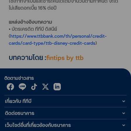
ใช้เท่าที่จำเป็นและชำระคืนได้เต็มจำนวนตามกำหนด จะได้
ไม่เสียดอกเบี้ย 16% ต่อปี
แหล่งอ้างอิงบทความ
• บัตรเครดิต ทีทีบี ดิสนีย์
(
https://www.ttbbank.com/th/personal/credit-
cards/card-type/ttb-disney-credit-cards
)
บทความโดย :
fintips by ttb
ติดตามข่าวสาร
เกี่ยวกับ ทีทีบี
ติดต่อธนาคาร
เว็บไซต์อื่นที่เกี่ยวข้องกับธนาคาร