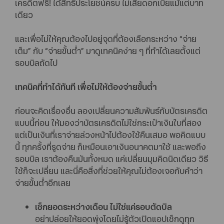
เครดิตฟรี! ได้สิทธิประโยชน์ครบ ไม่เสียดอกเบี้ยแม้แต่บาท
เดียว
และเพื่อไม่ให้คุณต้องไปอยู่จุดที่ต้องเลือกระหว่าง “จ่าย
เต็ม” กับ “จ่ายขั้นต่ำ” มาดูเทคนิคง่าย ๆ ที่ทำได้เลยตั้งแต่
รอบบิลถัดไป
เทคนิคที่ทำได้ทันที เพื่อไม่ให้ต้องจ่ายขั้นต่ำ
ก่อนจะคิดเรื่องอื่น ลองเปลี่ยนความสัมพันธ์กับบัตรเครดิต
แบบนี้ก่อน ให้มองว่าบัตรเครดิตไม่ใช่กระเป๋าเงินใบที่สอง
แต่เป็นเงินที่เราจ่ายล่วงหน้าไปต้องใช้คืนเสมอ พอคิดแบบ
นี้ ทุกครั้งที่รูดจ่าย ก็เหมือนเอาเงินอนาคตมาใช้ และพอถึง
รอบบิล เราต้องคืนมันทั้งหมด แค่เปลี่ยนมุมคิดนิดเดียว วิธี
ใช้ก็จะเปลี่ยน และนี่คือสิ่งที่ช่วยให้คุณไม่ต้องเจอกับคำว่า
จ่ายขั้นต่ำอีกเลย
เช็กยอดระหว่างเดือน ไม่ใช่แค่รอบตัดบิล
อย่าปล่อยให้ยอดพุ่งโดยไม่รู้ตัวเปิดแอปเช็กดูทุก