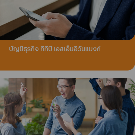
บัญชีธุรกิจ ทีทีบี เอสเอ็มอีวันแบงก์