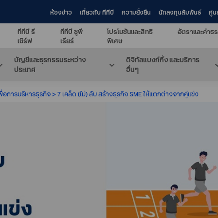
ห้องข่าว
เกี่ยวกับ ทีทีบี
ความยั่งยืน
นักลงทุนสัมพันธ์
ศูน
ทีทีบี รี
ทีทีบี ซูพี
โปรโมชันและสิทธิ
อัตราและค่าธร
เซิร์ฟ
เรียร์
พิเศษ
บัญชีและธุรกรรมระหว่าง
ดิจิทัลแบงก์กิ้ง และบริการ
ประเทศ
อื่นๆ
พื่อการบริหารธุรกิจ
7 เคล็ด (ไม่) ลับ สร้างธุรกิจ SME ให้แตกต่างจากคู่แข่ง