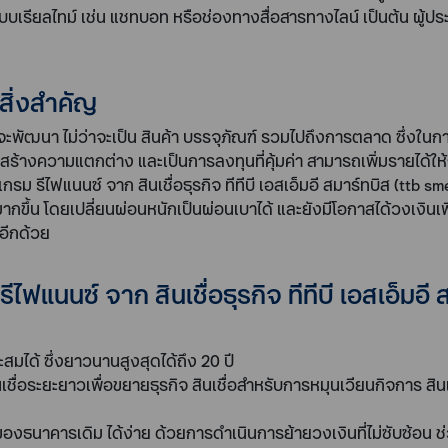
ไปแบบเรียลไทม์ เช่น แชทบอท หรือช่องทางสื่อสารทางไลน์ เป็นต้น ผู
สิ่งสำคัญ
ี่จะพัฒนา ไม่ว่าจะเป็น สินค้า บรรจุภัณฑ์ รวมไปถึงการตลาด ซึ่งใน
างความแตกต่าง และเป็นการลงทุนที่คุ้มค่า สามารถเพิ่มรายได้ให้กับธ
รม รีไฟแนนซ์ จาก สินเชื่อธุรกิจ ทีทีบี เอสเอ็มอี สมาร์ทบิส (ttb sme 
้น โดยเปลี่ยนผ่อนหนักเป็นผ่อนเบาได้ และยังมีโอกาสได้วงเงินเพิ่
นอีกด้วย
ไฟแนนซ์ จาก สินเชื่อธุรกิจ ทีทีบี เอสเอ็มอี
มได้ ซึ่งยาวนานสูงสุดได้ถึง 20 ปี
เชื่อระยะยาวเพื่อขยายธุรกิจ สินเชื่อสำหรับการหมุนเวียนกิจการ สิ
อของธนาคารเดิม ได้ง่าย ด้วยการดำเนินการย้ายวงเงินที่ไม่ซับซ้อน ช