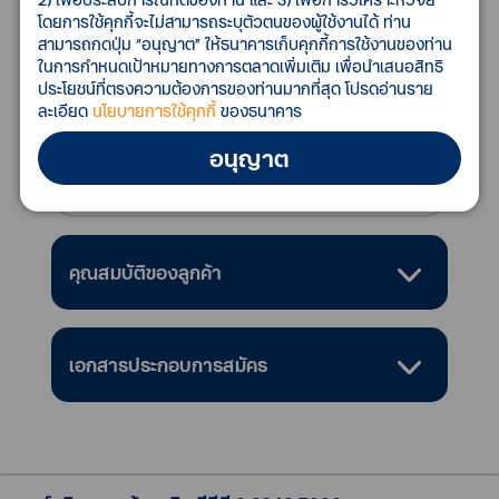
ถัดไป
โดยการใช้คุกกี้จะไม่สามารถระบุตัวตนของผู้ใช้งานได้ ท่าน
ลดความเสี่ยงและป้องกันการสูญหายจาก
สามารถกดปุ่ม “อนุญาต” ให้ธนาคารเก็บคุกกี้การใช้งานของท่าน
การถือเงินสด
ในการกำหนดเป้าหมายทางการตลาดเพิ่มเติม เพื่อนำเสนอสิทธิ
สะดวกใช้ได้ทุกสกุลเงินหลัก พร้อมรองรับ
ประโยชน์ที่ตรงความต้องการของท่านมากที่สุด โปรดอ่านราย
ละเอียด
นโยบายการใช้คุกกี้
ของธนาคาร
บัตรเครดิตต่างประเทศ พร้อมแปลงสกุล
เงินอัตโนมัติ
อนุญาต
เสริมสร้างภาพลักษณ์ที่ดีให้กับธุรกิจ
คุณสมบัติของลูกค้า
เอกสารประกอบการสมัคร