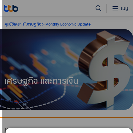
เมนู
ศูนย์วิเคราะห์เศรษฐกิจ
Monthly Economic Update
เศรษฐกิจ และการเงิน
Daily Market Insight
Monthly Economic Update
Ec