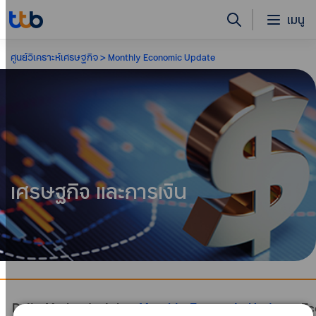
เมนู
ศูนย์วิเคราะห์เศรษฐกิจ
Monthly Economic Update
เศรษฐกิจ และการเงิน
Daily Market Insight
Monthly Economic Update
Ec