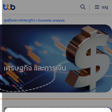
เมนู
ศูนย์วิเคราะห์เศรษฐกิจ
Economic analysis
เศรษฐกิจ และการเงิน
Daily Market Insight
Monthly Economic Update
Ec