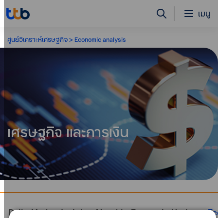
เมนู
ศูนย์วิเคราะห์เศรษฐกิจ
Economic analysis
เศรษฐกิจ และการเงิน
Daily Market Insight
Monthly Economic Update
Ec