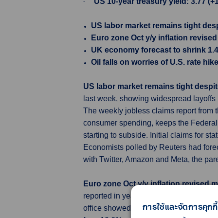
·
US 10-year treasury yield: 3.77 (+
US labor market remains tight desp
Euro zone Oct y/y inflation revised 
UK economy forecast to shrink 1.
Oil falls on worries of U.S. rate h
US labor market remains tight despi
last week, showing widespread layoffs r
The weekly jobless claims report from 
consumer spending, keeps the Federal Re
starting to subside. Initial claims for
Economists polled by Reuters had foreca
with Twitter, Amazon and Meta, the par
Euro zone Oct y/y inflation revised ma
reported in year-on-year terms but still
การใช้และจัดการคุกกี้
office showed on Thursday. Eurostat co