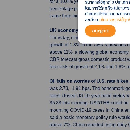
for a 10.6% year-on-year increase, a re
ธนาคารใช้คุกกี้ 3 ประเภท 
โดยการใช้คุกกี้จะไม่สามา
percentage points came from soaring en
กำหนดเป้าหมายทางการตลาด
came from more expensive food, alcoho
ละเอียด
นโยบายการใช้คุกกี
อนุญาต
UK economy forecast to shrink 1.4%
Thursday, citing the latest projections 
growth of 1.8% in the OBR's previous o
above 11%, a slowing global economy and
OBR forecast gross domestic product w
forecasts of growth of 2.1% and 1.8% re
Oil falls on worries of U.S. rate hik
was 2.73, -1.91 bps. The benchmark g
latest closed US 10-year bond yields 
35.83 this morning. USDTHB could be c
mounting COVID-19 cases in China and 
said a basic monetary policy rule would
above 7%. China reported rising daily