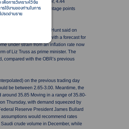
 final year-on-year number, 4.44
เพื่อการวิเคราะห์วิจัย
ี้การใช้งานของท่านในการ
rlier. Another 2.74 percentage points
 โปรดอ่านราย
, finance minister Jeremy Hunt said on
t for next year compared with a forecast for
me under strain from an inflation rate now
rm of Liz Truss as prime minister. The
d, compared with the OBR's previous
terpolated) on the previous trading day
uld be between 2.65-3.00. Meantime, the
 around 35.85 Moving in a range of 35.80-
% on Thursday, with demand squeezed by
 Federal Reserve President James Bullard
icter assumptions would recommend rates
e Saudi crude volume in December, while