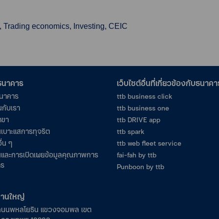
.
, Trading economics, Investing, CEIC
อธนาคาร
เว็บไซต์อื่นที่เกี่ยวข้องกับธนาคา
ธนาคาร
ttb business click
นกับเรา
ttb business one
าขา
ttb DRIVE app
เบาะแสการทุจริต
ttb spark
ื่น ๆ
ttb web fleet service
และการเปิดเผยข้อมูลคุณภาพการ
fai-fah by ttb
าร
Punboon by ttb
งานใหญ่
ถนนพหลโยธิน แขวงจอมพล เขต