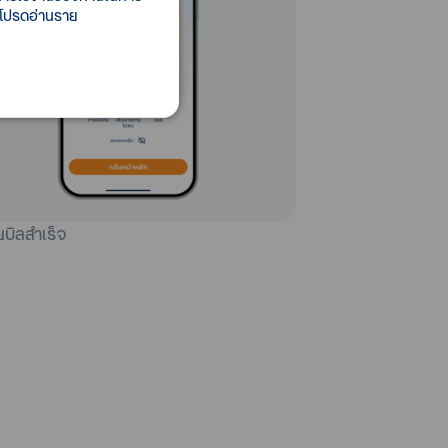
 โปรดอ่านราย
ยบิลสำเร็จ