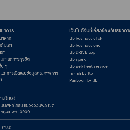
อธนาคาร
เว็บไซต์อื่นที่เกี่ยวข้องกับธนาคา
ธนาคาร
ttb business click
นกับเรา
ttb business one
าขา
ttb DRIVE app
เบาะแสการทุจริต
ttb spark
ื่น ๆ
ttb web fleet service
และการเปิดเผยข้อมูลคุณภาพการ
fai-fah by ttb
าร
Punboon by ttb
งานใหญ่
ถนนพหลโยธิน แขวงจอมพล เขต
ร กรุงเทพฯ 10900
มหาชน)