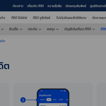
ห้องข่าว
เกี่ยวกับ ทีทีบี
ความยั่งยืน
นักลงทุนสัมพันธ์
ศูนย์วิเคราะ
ุรกิจ
ทีทีบี รีเซิร์ฟ
ทีทีบี ซูพีเรียร์
โปรโมชันและสิทธิพิเศษ
อัตราและค
สินเชื่อ
ประกัน
ลงทุน
บัญชีเงินเดือน ทีทีบี
ดิจิ
รดิต
ดิต